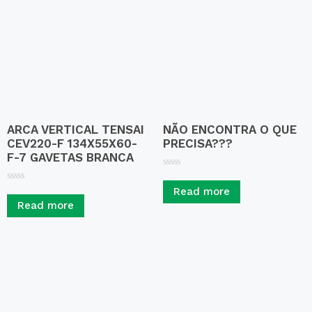
ARCA VERTICAL TENSAI
NÃO ENCONTRA O QUE
CEV220-F 134X55X60-
PRECISA???
F-7 GAVETAS BRANCA
R
a
R
Read more
t
a
e
Read more
t
d
e
0
d
o
0
u
o
t
u
o
t
f
o
5
f
5