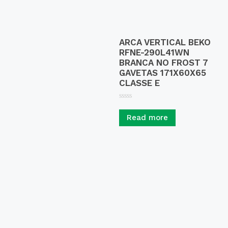
ARCA VERTICAL BEKO
RFNE-290L41WN
BRANCA NO FROST 7
GAVETAS 171X60X65
CLASSE E
R
a
Read more
t
e
d
0
o
u
t
o
f
5