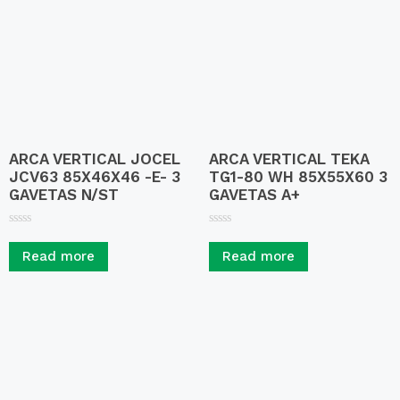
ARCA VERTICAL JOCEL
ARCA VERTICAL TEKA
JCV63 85X46X46 -E- 3
TG1-80 WH 85X55X60 3
GAVETAS N/ST
GAVETAS A+
R
R
a
a
Read more
Read more
t
t
e
e
d
d
0
0
o
o
u
u
t
t
o
o
f
f
5
5