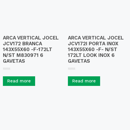
ARCA VERTICAL JOCEL
ARCA VERTICAL JOCEL
JCV172 BRANCA
JCV172I PORTA INOX
143X55X60 -F-172LT
143X55X60 -F- N/ST
N/ST M830971 6
172LT LOOK INOX 6
GAVETAS
GAVETAS
R
R
a
a
Read more
Read more
t
t
e
e
d
d
0
0
o
o
u
u
t
t
o
o
f
f
5
5