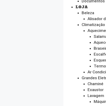
Documentos
LOJA
Beleza
Alisador 
Climatização
Aquecime
Salam
Aquec
Brasei
Escalf
Esque
Termo
Ar Condic
Grandes Ele
Chaminé
Exaustor
Lavagem
Máquin