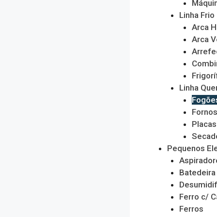
Máquin
Linha Frio
Arca H
Arca V
Arrefe
Combi
Frigorí
Linha Que
Fogõe
Forno
Placas
Secado
Pequenos El
Aspirador
Batedeira
Desumidif
Ferro c/ C
Ferros