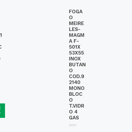
FOGA
O
MEIRE
LES-
1
MAGM
A F-
C
501X
53X55
O
INOX
BUTAN
O
COD.9
R
2140
MONO
BLOC
O
T.VIDR
d
O 4
e
GAS
R