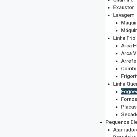
Exaustor
Lavagem
Máquin
Máquin
Linha Frio
Arca H
Arca V
Arrefe
Combi
Frigorí
Linha Que
Fogõe
Forno
Placas
Secado
Pequenos El
Aspirador