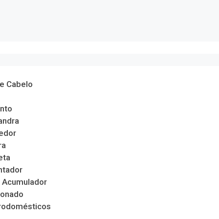
de Cabelo
nto
andra
edor
ra
eta
ntador
 Acumulador
ionado
trodomésticos