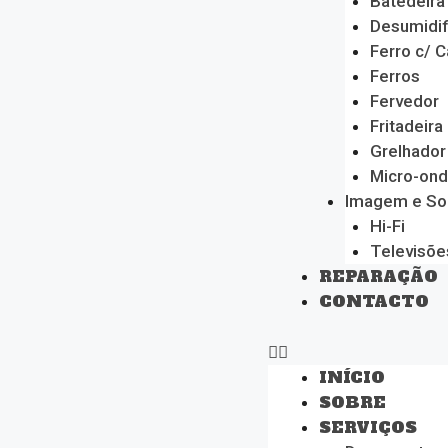
Batedeira
Desumidif
Ferro c/ C
Ferros
Fervedor
Fritadeira
Grelhador
Micro-on
Imagem e S
Hi-Fi
Televisõe
REPARAÇÃO
CONTACTO
INÍCIO
SOBRE
SERVIÇOS