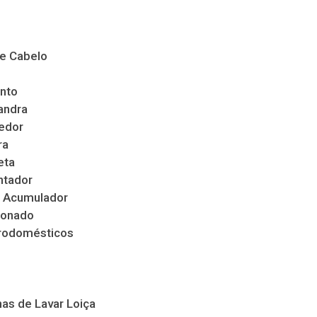
de Cabelo
nto
andra
edor
ra
eta
ntador
 Acumulador
ionado
trodomésticos
as de Lavar Loiça