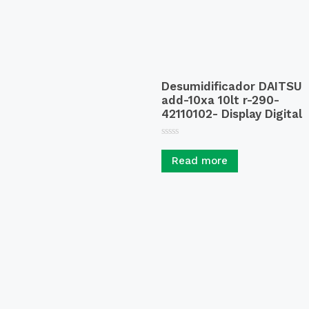
Desumidificador DAITSU
add-10xa 10lt r-290-
42110102- Display Digital
R
a
Read more
t
e
d
0
o
u
t
o
f
5