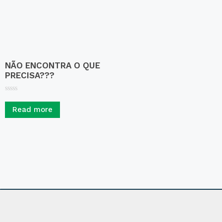
NÃO ENCONTRA O QUE
PRECISA???
R
a
Read more
t
e
d
0
o
u
t
o
f
5