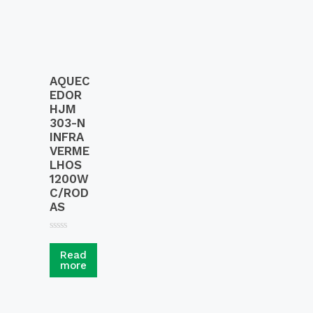
f
5
AQUEC
EDOR
HJM
303-N
INFRA
VERME
LHOS
1200W
C/ROD
AS
R
a
Read
t
more
e
d
0
o
u
t