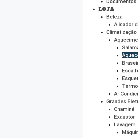
Documentos
LOJA
Beleza
Alisador 
Climatização
Aquecime
Salam
Aquec
Brasei
Escalf
Esque
Termo
Ar Condic
Grandes Ele
Chaminé
Exaustor
Lavagem
Máquin