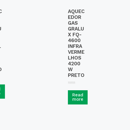
C
AQUEC
EDOR
GAS
U
GRALU
X FQ-
4600
L
INFRA
VERME
LHOS
4200
O
W
PRETO
R
d
a
e
Read
t
more
e
d
0
o
u
t
o
f
5