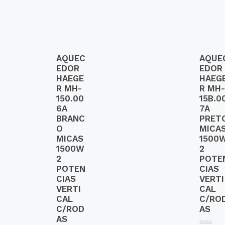
AQUEC
AQUE
EDOR
EDOR
HAEGE
HAEG
R MH-
R MH-
150.00
15B.0
6A
7A
BRANC
PRET
O
MICA
MICAS
1500
1500W
2
2
POTE
POTEN
CIAS
CIAS
VERTI
VERTI
CAL
CAL
C/RO
C/ROD
AS
AS