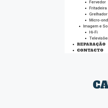
Fervedor
Fritadeira
Grelhador
Micro-on
Imagem e S
Hi-Fi
Televisõe
REPARAÇÃO
CONTACTO
CA