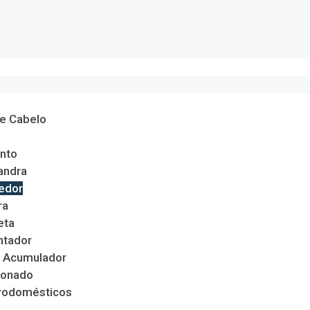
de Cabelo
nto
andra
edor
ra
eta
ntador
 Acumulador
ionado
trodomésticos