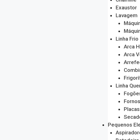
Exaustor
Lavagem
Máquin
Máquin
Linha Frio
Arca H
Arca V
Arrefe
Combi
Frigorí
Linha Que
Fogõe
Forno
Placas
Secado
Pequenos El
Aspirador