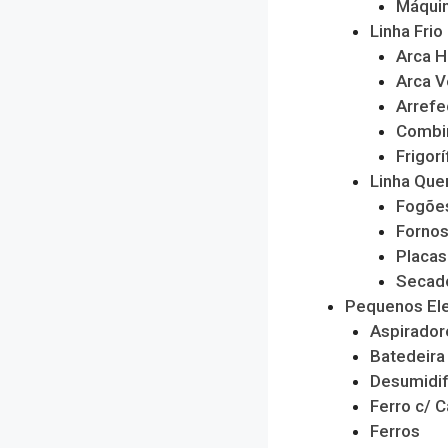
Máquin
Linha Frio
Arca H
Arca V
Arrefe
Combi
Frigorí
Linha Que
Fogõe
Forno
Placas
Secado
Pequenos El
Aspirador
Batedeira
Desumidif
Ferro c/ C
Ferros