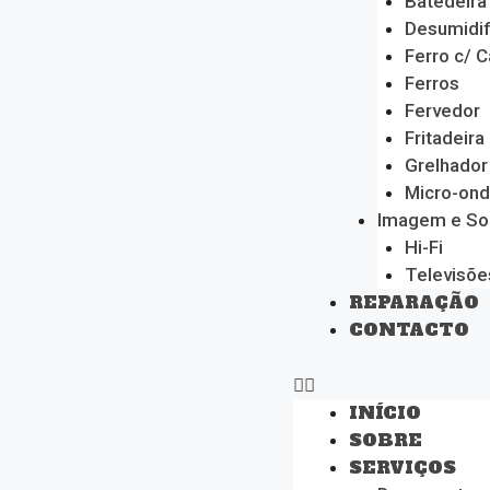
Batedeira
Desumidif
Ferro c/ C
Ferros
Fervedor
Fritadeira
Grelhador
Micro-on
Imagem e S
Hi-Fi
Televisõe
REPARAÇÃO
CONTACTO
INÍCIO
SOBRE
SERVIÇOS