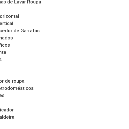
as de Lavar Roupa
orizontal
ertical
cedor de Garrafas
nados
ficos
nte
s
s
r de roupa
etrodomésticos
es
icador
aldeira