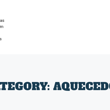
das
om
s
TEGORY: AQUECE