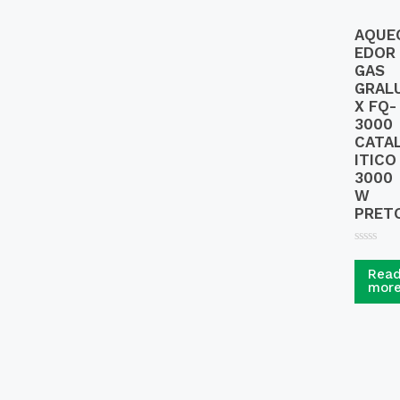
AQUE
EDOR
GAS
GRAL
X FQ-
3000
CATA
ITICO
3000
W
PRET
R
a
Rea
t
mor
e
d
0
o
u
t
o
f
5