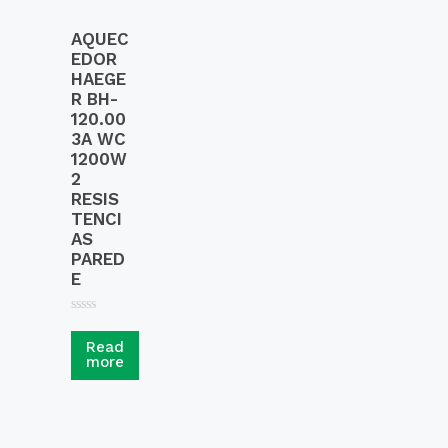
AQUEC
EDOR
HAEGE
R BH-
120.00
3A WC
1200W
2
RESIS
TENCI
AS
PARED
E
R
a
Read
t
more
e
d
0
o
u
t
o