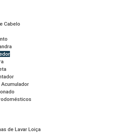
de Cabelo
nto
andra
edor
ra
eta
ntador
 Acumulador
ionado
trodomésticos
as de Lavar Loiça