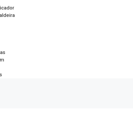
icador
aldeira
das
om
s