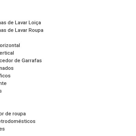
as de Lavar Loiça
as de Lavar Roupa
orizontal
ertical
cedor de Garrafas
nados
ficos
nte
s
s
r de roupa
etrodomésticos
es