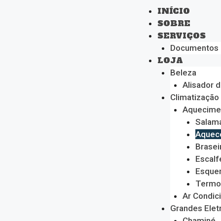
INÍCIO
SOBRE
SERVIÇOS
Documentos
LOJA
Beleza
Alisador 
Climatização
Aquecime
Salam
Aquec
Brasei
Escalf
Esque
Termo
Ar Condic
Grandes Ele
Chaminé