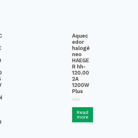
C
Aquec
edor
E
halogé
neo
0
HAEGE
R hh-
O
120.00
S
2A
W
1200W
Plus
N
R
a
Read
t
more
e
d
D
0
o
u
t