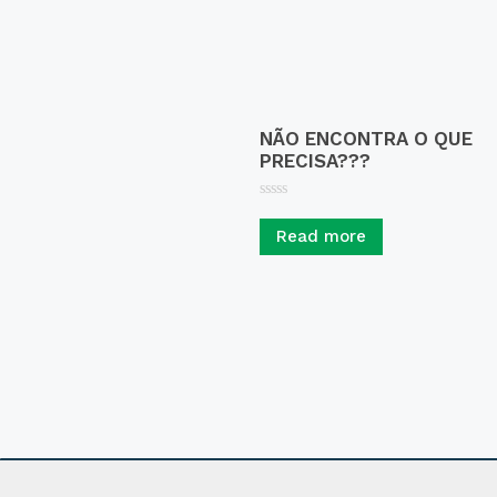
NÃO ENCONTRA O QUE
PRECISA???
R
a
Read more
t
e
d
0
o
u
t
o
f
5