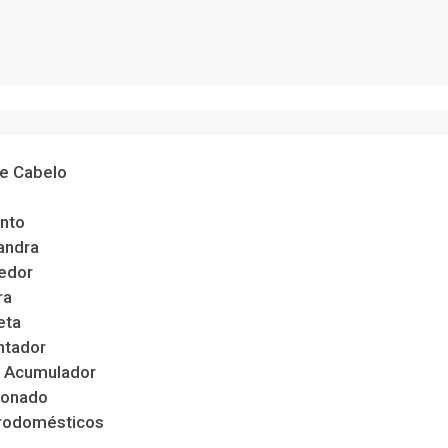
de Cabelo
nto
andra
edor
ra
eta
ntador
 Acumulador
ionado
trodomésticos