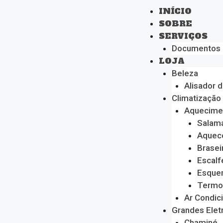
INÍCIO
SOBRE
SERVIÇOS
Documentos
LOJA
Beleza
Alisador 
Climatização
Aquecime
Salam
Aquec
Brasei
Escalf
Esque
Termo
Ar Condic
Grandes Ele
Chaminé