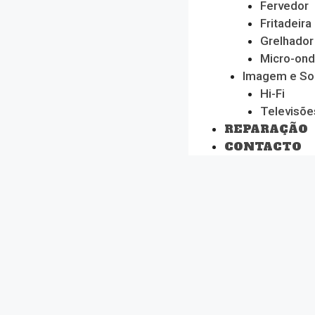
Fervedor
Fritadeira
Grelhador
Micro-on
Imagem e S
Hi-Fi
Televisõe
REPARAÇÃO
CONTACTO