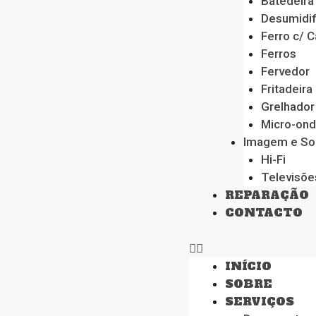
Batedeira
Desumidif
Ferro c/ C
Ferros
Fervedor
Fritadeira
Grelhador
Micro-on
Imagem e S
Hi-Fi
Televisõe
REPARAÇÃO
CONTACTO
INÍCIO
SOBRE
SERVIÇOS