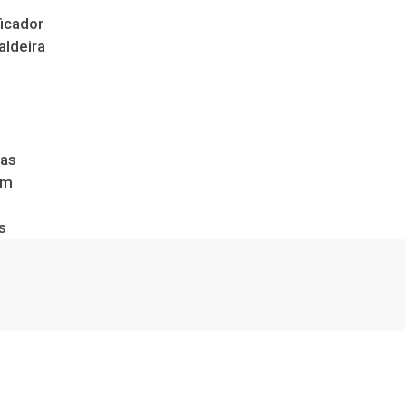
icador
aldeira
das
om
s