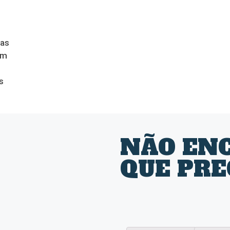
das
om
s
NÃO EN
QUE PRE