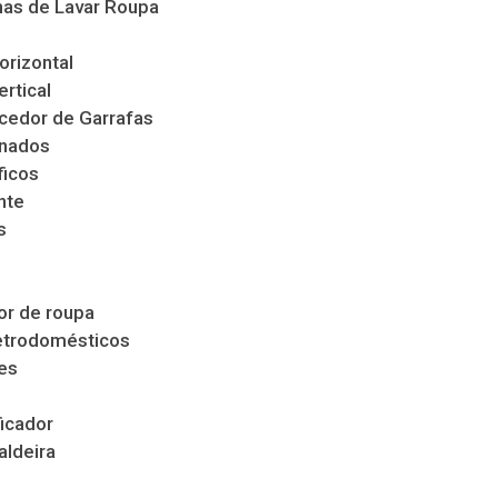
as de Lavar Roupa
orizontal
ertical
cedor de Garrafas
nados
ficos
nte
s
s
r de roupa
etrodomésticos
es
icador
aldeira