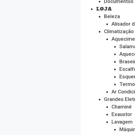
Documentos
LOJA
Beleza
Alisador 
Climatização
Aquecime
Salam
Aquec
Brasei
Escalf
Esque
Termo
Ar Condic
Grandes Ele
Chaminé
Exaustor
Lavagem
Máquin