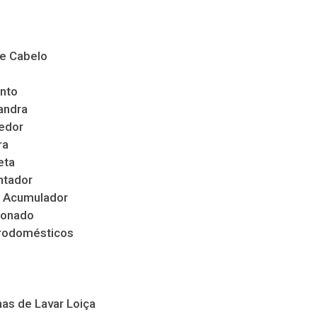
de Cabelo
nto
andra
edor
ra
eta
ntador
 Acumulador
ionado
trodomésticos
as de Lavar Loiça