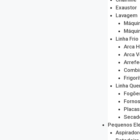
Exaustor
Lavagem
Máquin
Máquin
Linha Frio
Arca H
Arca V
Arrefe
Combi
Frigorí
Linha Que
Fogõe
Forno
Placas
Secado
Pequenos El
Aspirador