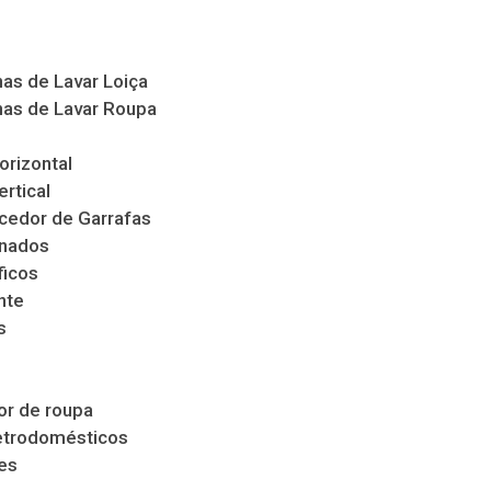
as de Lavar Loiça
as de Lavar Roupa
orizontal
ertical
cedor de Garrafas
nados
ficos
nte
s
s
r de roupa
etrodomésticos
es