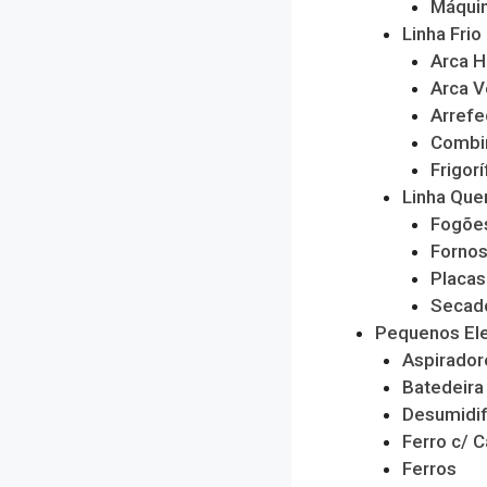
Máquin
Linha Frio
Arca H
Arca V
Arrefe
Combi
Frigorí
Linha Que
Fogõe
Forno
Placas
Secado
Pequenos El
Aspirador
Batedeira
Desumidif
Ferro c/ C
Ferros