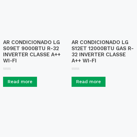
AR CONDICIONADO LG
AR CONDICIONADO LG
S09ET 9000BTU R-32
S12ET 12000BTU GAS R-
INVERTER CLASSE A++
32 INVERTER CLASSE
WI-FI
A++ WI-FI
R
R
a
a
Read more
Read more
t
t
e
e
d
d
0
0
o
o
u
u
t
t
o
o
f
f
5
5