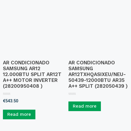
AR CONDICIONADO
AR CONDICIONADO
SAMSUNG AR12
SAMSUNG
12.000BTU SPLIT AR12T
AR12TXHQASIXEU/NEU-
A++ MOTOR INVERTER
50439-12000BTU AR35
(28200950408 )
A++ SPLIT (282050439 )
R
R
€
543.50
a
a
Read more
t
t
e
e
Read more
d
d
0
0
o
o
u
u
t
t