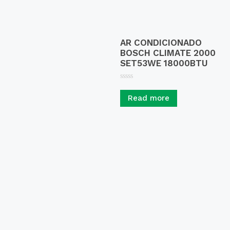
AR CONDICIONADO
BOSCH CLIMATE 2000
SET53WE 18000BTU
R
a
Read more
t
e
d
0
o
u
t
o
f
5