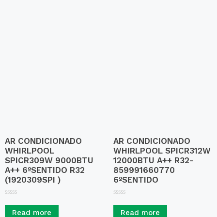
o
o
f
f
5
5
AR CONDICIONADO
AR CONDICIONADO
WHIRLPOOL
WHIRLPOOL SPICR312W
SPICR309W 9000BTU
12000BTU A++ R32-
A++ 6ºSENTIDO R32
859991660770
(1920309SPI )
6ºSENTIDO
R
R
a
a
Read more
Read more
t
t