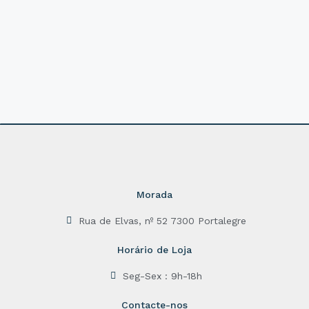
d
d
0
0
o
o
u
u
t
t
o
o
f
f
5
5
Morada
Rua de Elvas, nº 52 7300 Portalegre
Horário de Loja
Seg-Sex : 9h-18h
Contacte-nos