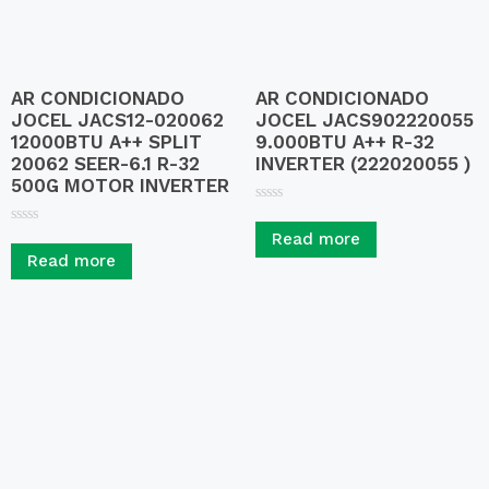
AR CONDICIONADO
AR CONDICIONADO
JOCEL JACS12-020062
JOCEL JACS902220055
12000BTU A++ SPLIT
9.000BTU A++ R-32
20062 SEER-6.1 R-32
INVERTER (222020055 )
500G MOTOR INVERTER
R
a
R
Read more
t
a
e
Read more
t
d
e
0
d
o
0
u
o
t
u
o
t
f
o
5
f
5