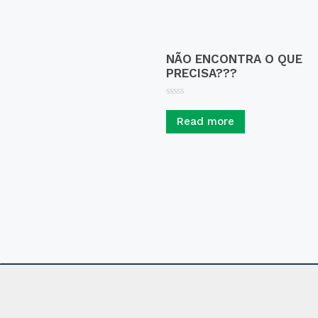
NÃO ENCONTRA O QUE
PRECISA???
R
a
Read more
t
e
d
0
o
u
t
o
f
5