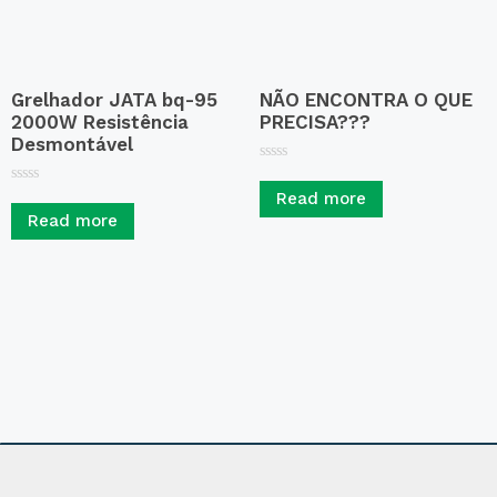
Grelhador JATA bq-95
NÃO ENCONTRA O QUE
2000W Resistência
PRECISA???
Desmontável
R
a
R
Read more
t
a
e
Read more
t
d
e
0
d
o
0
u
o
t
u
o
t
f
o
5
f
5