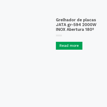
Grelhador de placas
JATA gr-594 2000W
INOX Abertura 180º
R
a
Read more
t
e
d
0
o
u
t
o
f
5