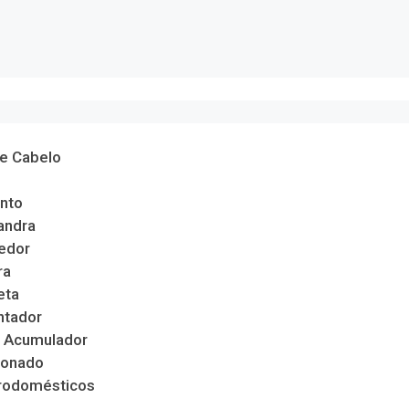
de Cabelo
nto
andra
edor
ra
eta
ntador
 Acumulador
ionado
trodomésticos