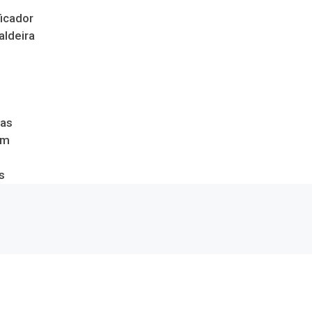
icador
aldeira
das
om
s