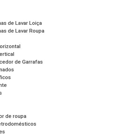
as de Lavar Loiça
as de Lavar Roupa
orizontal
ertical
cedor de Garrafas
nados
ficos
nte
s
s
r de roupa
etrodomésticos
es