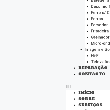
Batedeira
Desumidif
Ferro c/ C
Ferros
Fervedor
Fritadeira
Grelhador
Micro-on
Imagem e S
Hi-Fi
Televisõe
REPARAÇÃO
CONTACTO
INÍCIO
SOBRE
SERVIÇOS