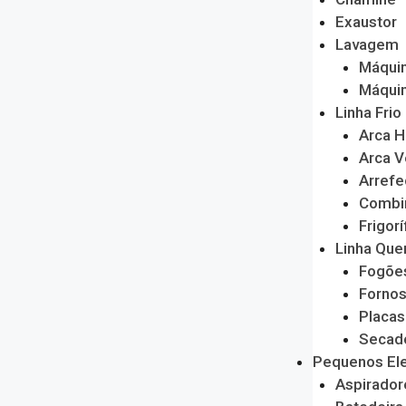
Exaustor
Lavagem
Máquin
Máquin
Linha Frio
Arca H
Arca V
Arrefe
Combi
Frigorí
Linha Que
Fogõe
Forno
Placas
Secado
Pequenos El
Aspirador