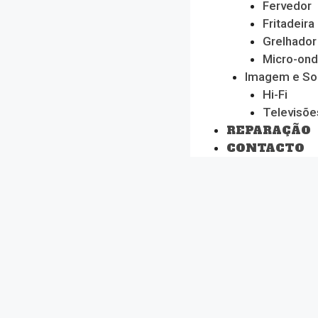
Fervedor
Fritadeira
Grelhador
Micro-on
Imagem e S
Hi-Fi
Televisõe
REPARAÇÃO
CONTACTO