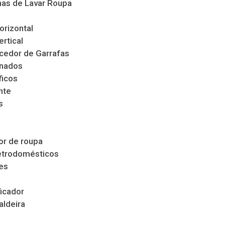
as de Lavar Roupa
orizontal
ertical
cedor de Garrafas
nados
ficos
nte
s
s
r de roupa
etrodomésticos
es
icador
aldeira