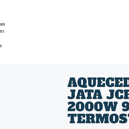
das
om
s
AQUECE
JATA JC
2000W 
TERMOS