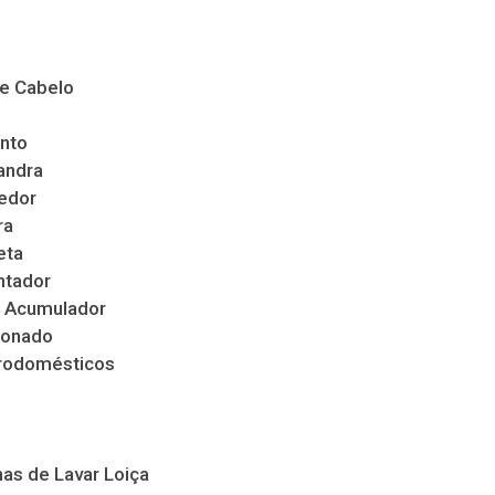
de Cabelo
nto
andra
edor
ra
eta
ntador
 Acumulador
ionado
trodomésticos
as de Lavar Loiça