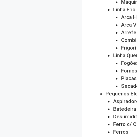
Máquin
Linha Frio
Arca H
Arca V
Arrefe
Combi
Frigorí
Linha Que
Fogõe
Forno
Placas
Secado
Pequenos El
Aspirador
Batedeira
Desumidif
Ferro c/ C
Ferros