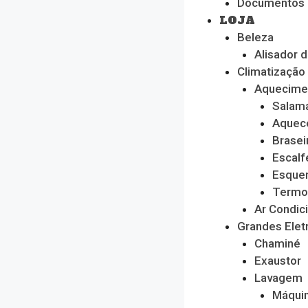
Documentos
LOJA
Beleza
Alisador 
Climatização
Aquecime
Salam
Aquec
Brasei
Escalf
Esque
Termo
Ar Condic
Grandes Ele
Chaminé
Exaustor
Lavagem
Máquin