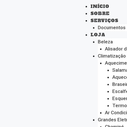
INÍCIO
SOBRE
SERVIÇOS
Documentos
LOJA
Beleza
Alisador 
Climatização
Aquecime
Salam
Aquec
Brasei
Escalf
Esque
Termo
Ar Condic
Grandes Ele
Chaminé