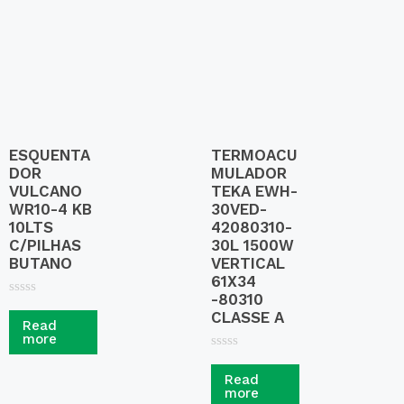
t
o
f
5
ESQUENTA
TERMOACU
DOR
MULADOR
VULCANO
TEKA EWH-
WR10-4 KB
30VED-
10LTS
42080310-
C/PILHAS
30L 1500W
BUTANO
VERTICAL
61X34
-80310
R
CLASSE A
a
Read
t
more
e
d
R
0
a
Read
o
t
more
u
e