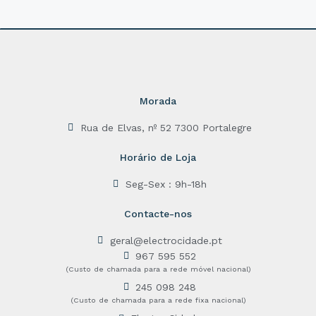
u
t
o
f
5
Morada
Rua de Elvas, nº 52 7300 Portalegre
Horário de Loja
Seg-Sex : 9h-18h
Contacte-nos
geral@electrocidade.pt
967 595 552
(Custo de chamada para a rede móvel nacional)
245 098 248
(Custo de chamada para a rede fixa nacional)