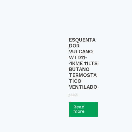
ESQUENTA
DOR
VULCANO
WTD11-
4KME 11LTS
BUTANO
TERMOSTA
TICO
VENTILADO
R
a
Read
t
more
e
d
0
o
u