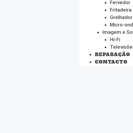
Fervedor
Fritadeira
Grelhador
Micro-on
Imagem e S
Hi-Fi
Televisõe
REPARAÇÃO
CONTACTO