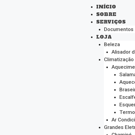
INÍCIO
SOBRE
SERVIÇOS
Documentos
LOJA
Beleza
Alisador 
Climatização
Aquecime
Salam
Aquec
Brasei
Escalf
Esque
Termo
Ar Condic
Grandes Ele
Chaminé