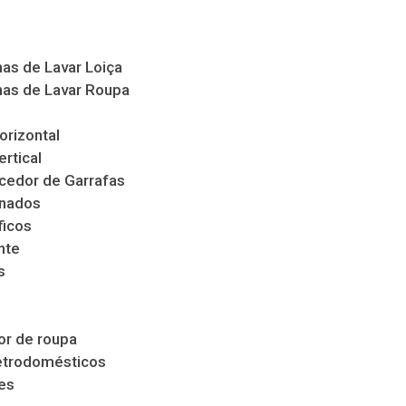
as de Lavar Loiça
as de Lavar Roupa
orizontal
ertical
cedor de Garrafas
nados
ficos
nte
s
s
r de roupa
etrodomésticos
es