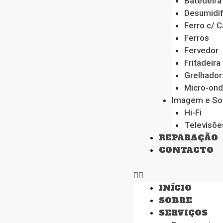
Batedeira
Desumidif
Ferro c/ C
Ferros
Fervedor
Fritadeira
Grelhador
Micro-on
Imagem e S
Hi-Fi
Televisõe
REPARAÇÃO
CONTACTO
INÍCIO
SOBRE
SERVIÇOS