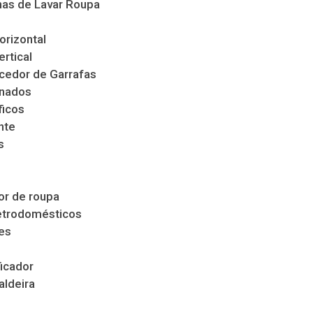
as de Lavar Roupa
orizontal
ertical
cedor de Garrafas
nados
ficos
nte
s
s
r de roupa
etrodomésticos
es
icador
aldeira