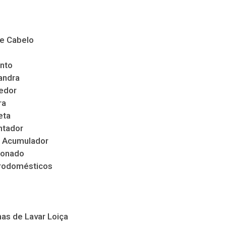
de Cabelo
nto
andra
edor
ra
eta
ntador
 Acumulador
ionado
trodomésticos
as de Lavar Loiça