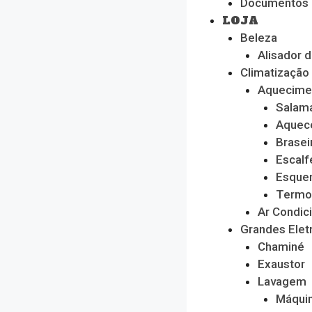
Documentos
LOJA
Beleza
Alisador 
Climatização
Aquecime
Salam
Aquec
Brasei
Escalf
Esque
Termo
Ar Condic
Grandes Ele
Chaminé
Exaustor
Lavagem
Máquin