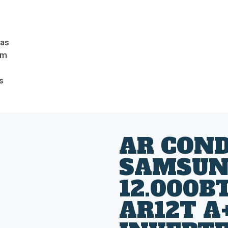
das
om
s
AR CON
SAMSUN
12.000B
AR12T A