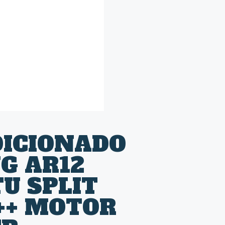
DICIONADO
G AR12
TU SPLIT
++ MOTOR