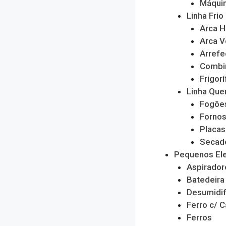
Máquin
Linha Frio
Arca H
Arca V
Arrefe
Combi
Frigorí
Linha Que
Fogõe
Forno
Placas
Secado
Pequenos El
Aspirador
Batedeira
Desumidif
Ferro c/ C
Ferros