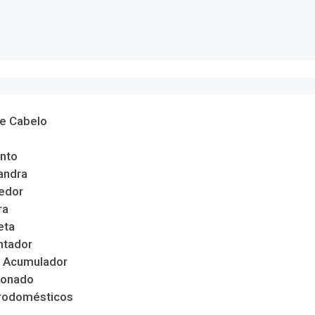
de Cabelo
nto
andra
edor
ra
eta
ntador
 Acumulador
ionado
trodomésticos