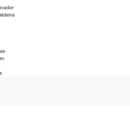
icador
aldeira
das
om
s