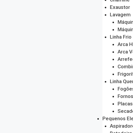
Exaustor
Lavagem
Máquin
Máquin
Linha Frio
Arca H
Arca V
Arrefe
Combi
Frigorí
Linha Que
Fogõe
Forno
Placas
Secado
Pequenos El
Aspirador