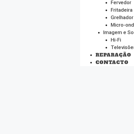
Fervedor
Fritadeira
Grelhador
Micro-on
Imagem e S
Hi-Fi
Televisõe
REPARAÇÃO
CONTACTO