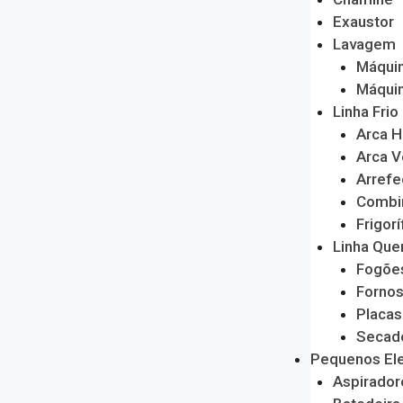
Exaustor
Lavagem
Máquin
Máquin
Linha Frio
Arca H
Arca V
Arrefe
Combi
Frigorí
Linha Que
Fogõe
Forno
Placas
Secado
Pequenos El
Aspirador