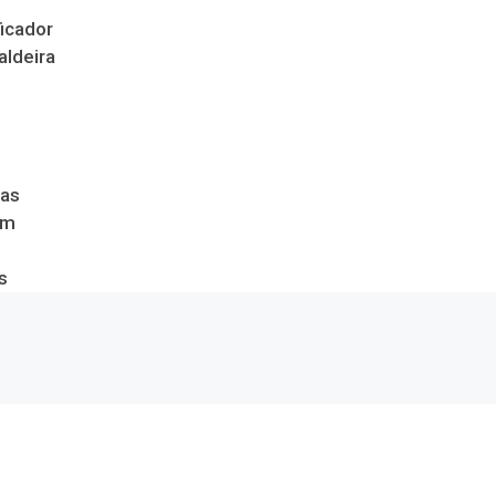
icador
aldeira
das
om
s