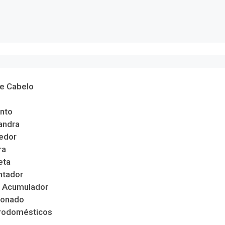
de Cabelo
nto
andra
edor
ra
eta
ntador
 Acumulador
ionado
trodomésticos