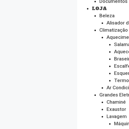
Documentos
LOJA
Beleza
Alisador 
Climatização
Aquecime
Salam
Aquec
Brasei
Escalf
Esque
Termo
Ar Condic
Grandes Ele
Chaminé
Exaustor
Lavagem
Máquin