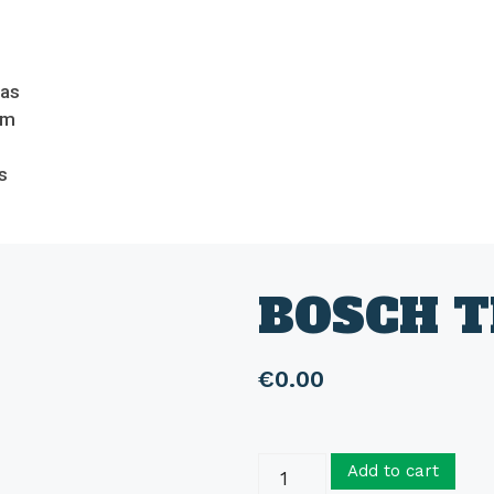
das
om
s
BOSCH 
€
0.00
Add to cart