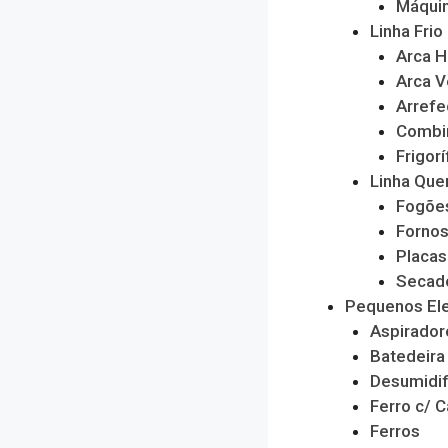
Máquin
Linha Frio
Arca H
Arca V
Arrefe
Combi
Frigorí
Linha Que
Fogõe
Forno
Placas
Secado
Pequenos El
Aspirador
Batedeira
Desumidif
Ferro c/ C
Ferros