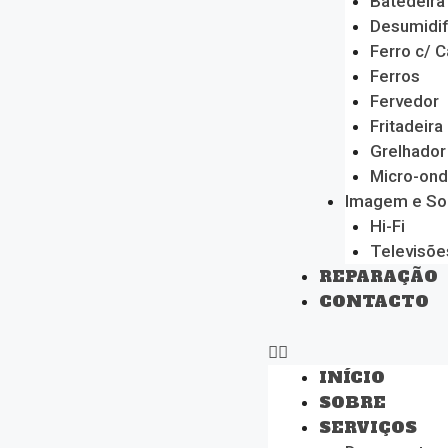
Batedeira
Desumidif
Ferro c/ C
Ferros
Fervedor
Fritadeira
Grelhador
Micro-on
Imagem e S
Hi-Fi
Televisõe
REPARAÇÃO
CONTACTO
INÍCIO
SOBRE
SERVIÇOS