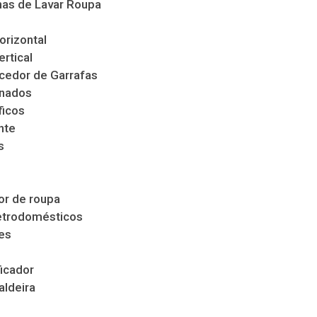
as de Lavar Roupa
orizontal
ertical
cedor de Garrafas
nados
ficos
nte
s
s
r de roupa
etrodomésticos
es
icador
aldeira