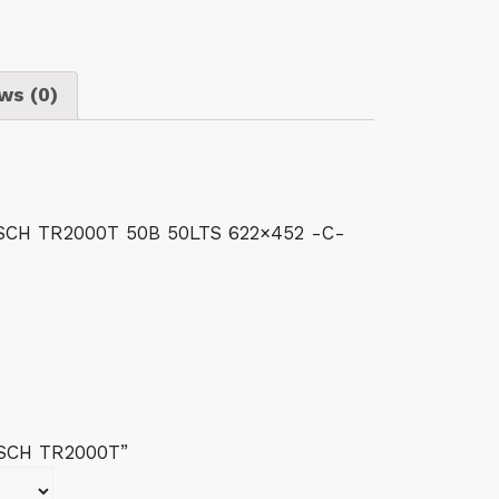
ws (0)
H TR2000T 50B 50LTS 622×452 -C-
BOSCH TR2000T”