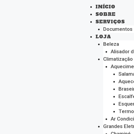
INÍCIO
SOBRE
SERVIÇOS
Documentos
LOJA
Beleza
Alisador 
Climatização
Aquecime
Salam
Aquec
Brasei
Escalf
Esque
Termo
Ar Condic
Grandes Ele
Chaminé