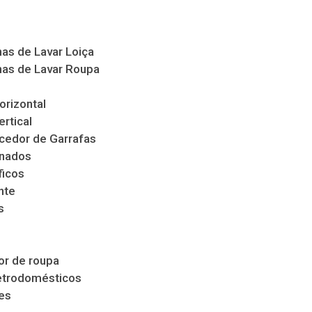
as de Lavar Loiça
as de Lavar Roupa
orizontal
ertical
cedor de Garrafas
nados
ficos
nte
s
s
r de roupa
etrodomésticos
es