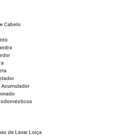
de Cabelo
nto
andra
edor
ra
eta
ntador
 Acumulador
ionado
trodomésticos
as de Lavar Loiça