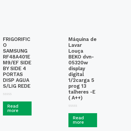
5
FRIGORIFIC
Máquina de
O
Lavar
SAMSUNG
Louça
RF48A401E
BEKO dvn-
M9/EF SIDE
05320w
BY SIDE 4
display
PORTAS
digital
DISP AGUA
1/2carga 5
S/LIG REDE
prog 13
talheres -E
( A++)
R
a
Read
t
more
R
e
a
d
Read
t
0
more
e
o
d
u