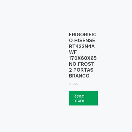
FRIGORIFIC
O HISENSE
RT422N4A
WF
170X60X65
NO FROST
2 PORTAS
BRANCO
R
a
Read
t
more
e
d
0
o
u
t
o
f