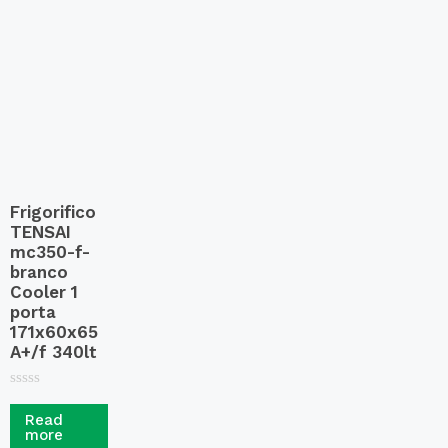
0
t
o
o
u
f
t
5
o
f
5
Frigorifico
TENSAI
mc350-f-
branco
Cooler 1
porta
171x60x65
A+/f 340lt
R
a
Read
t
more
e