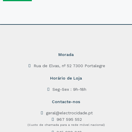
d
0
o
u
t
o
f
5
Morada
Rua de Elvas, nº 52 7300 Portalegre
Horário de Loja
Seg-Sex : 9h-18h
Contacte-nos
geral@electrocidade.pt
967 595 552
(Custo de chamada para a rede móvel nacional)