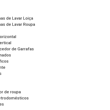
as de Lavar Loiça
as de Lavar Roupa
orizontal
ertical
cedor de Garrafas
nados
ficos
nte
s
s
r de roupa
etrodomésticos
es