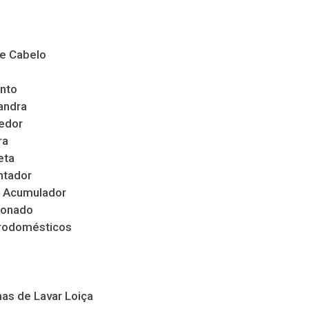
de Cabelo
nto
andra
edor
ra
eta
ntador
 Acumulador
ionado
trodomésticos
as de Lavar Loiça