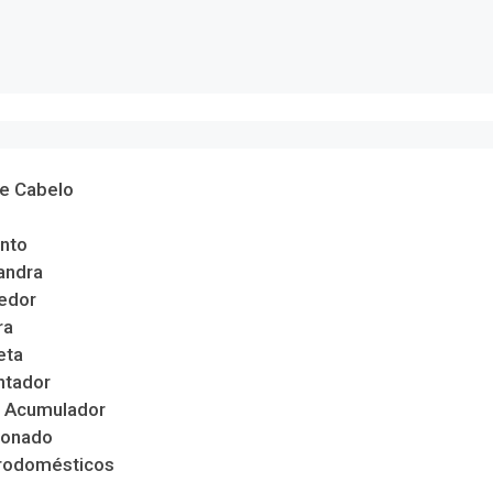
de Cabelo
nto
andra
edor
ra
eta
ntador
 Acumulador
ionado
trodomésticos