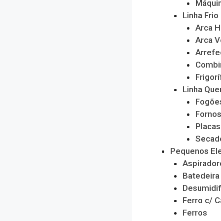
Máquin
Linha Frio
Arca H
Arca V
Arrefe
Combi
Frigorí
Linha Que
Fogõe
Forno
Placas
Secado
Pequenos El
Aspirador
Batedeira
Desumidif
Ferro c/ C
Ferros