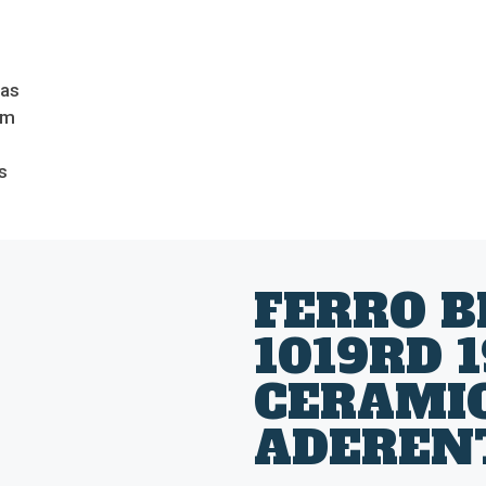
das
om
s
FERRO B
1019RD 
CERAMIC
ADEREN