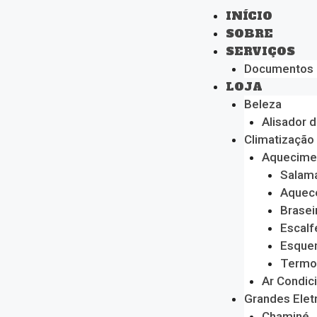
INÍCIO
SOBRE
SERVIÇOS
Documentos
LOJA
Beleza
Alisador 
Climatização
Aquecime
Salam
Aquec
Brasei
Escalf
Esque
Termo
Ar Condic
Grandes Ele
Chaminé