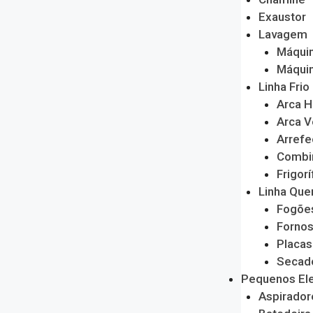
Exaustor
Lavagem
Máquin
Máquin
Linha Frio
Arca H
Arca V
Arrefe
Combi
Frigorí
Linha Que
Fogõe
Forno
Placas
Secado
Pequenos El
Aspirador