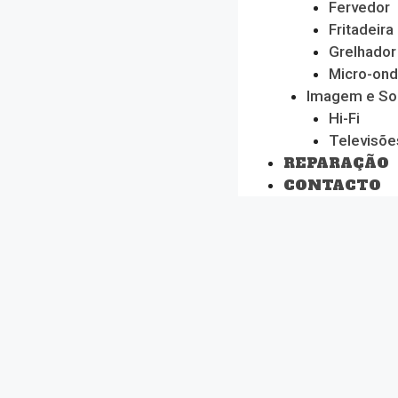
Fervedor
Fritadeira
Grelhador
Micro-on
Imagem e S
Hi-Fi
Televisõe
REPARAÇÃO
CONTACTO