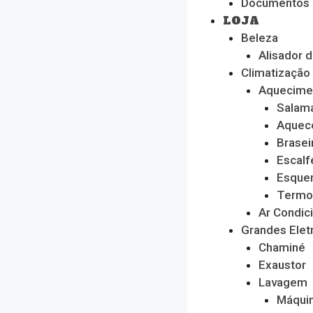
Documentos
LOJA
Beleza
Alisador 
Climatização
Aquecime
Salam
Aquec
Brasei
Escalf
Esque
Termo
Ar Condic
Grandes Ele
Chaminé
Exaustor
Lavagem
Máquin