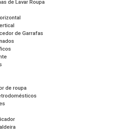
as de Lavar Roupa
orizontal
ertical
cedor de Garrafas
nados
ficos
nte
s
s
r de roupa
etrodomésticos
es
icador
aldeira