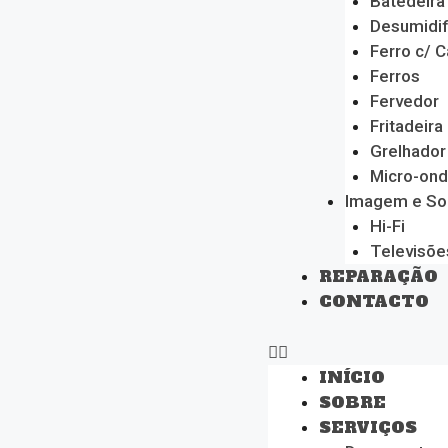
Batedeira
Desumidif
Ferro c/ C
Ferros
Fervedor
Fritadeira
Grelhador
Micro-on
Imagem e S
Hi-Fi
Televisõe
REPARAÇÃO
CONTACTO
INÍCIO
SOBRE
SERVIÇOS