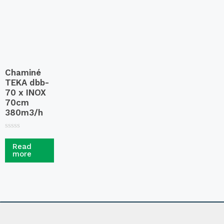
f
5
Chaminé
TEKA dbb-
70 x INOX
70cm
380m3/h
R
a
Read
t
more
e
d
0
o
u
t
o
f
5