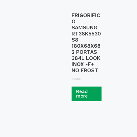
FRIGORIFIC
O
SAMSUNG
RT38K5530
S8
180X68X68
2 PORTAS
384L LOOK
INOX -F+
NO FROST
R
a
Read
t
more
e
d
0
o
u
t
o
f
5