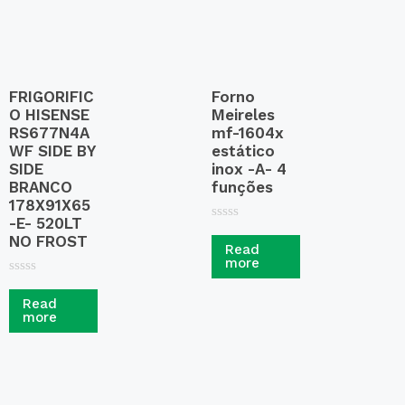
FRIGORIFIC
Forno
O HISENSE
Meireles
RS677N4A
mf-1604x
WF SIDE BY
estático
SIDE
inox -A- 4
BRANCO
funções
178X91X65
-E- 520LT
R
NO FROST
a
Read
t
more
e
d
R
0
a
Read
o
t
more
u
e
t
d
o
0
f
o
5
u
t
o