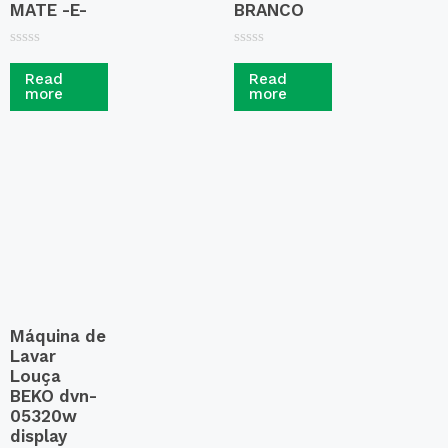
MATE -E-
BRANCO
R
R
a
a
Read
Read
t
t
more
more
e
e
d
d
0
0
o
o
u
u
t
t
o
o
f
f
5
5
Máquina de
Lavar
Louça
BEKO dvn-
05320w
display