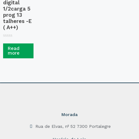
digital
1/2carga 5
prog 13
talheres -E
( A++)
R
a
Read
t
more
e
d
0
o
u
t
o
f
5
Morada
Rua de Elvas, nº 52 7300 Portalegre