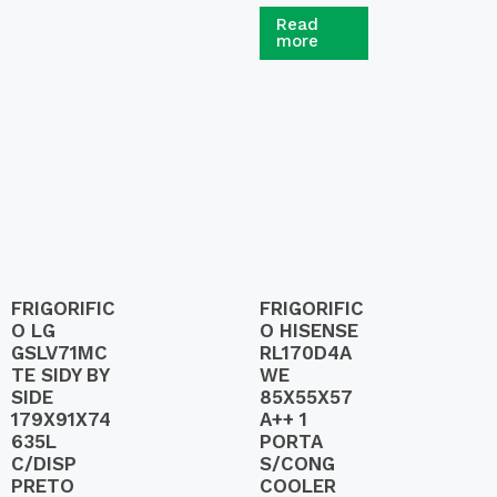
R
a
Read
t
more
e
d
0
o
u
t
o
f
5
FRIGORIFIC
FRIGORIFIC
O LG
O HISENSE
GSLV71MC
RL170D4A
TE SIDY BY
WE
SIDE
85X55X57
179X91X74
A++ 1
635L
PORTA
C/DISP
S/CONG
PRETO
COOLER