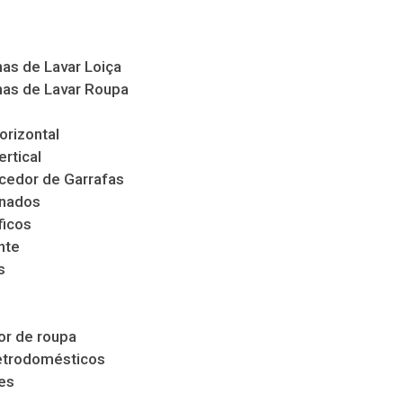
as de Lavar Loiça
as de Lavar Roupa
orizontal
ertical
cedor de Garrafas
nados
ficos
nte
s
s
r de roupa
etrodomésticos
es