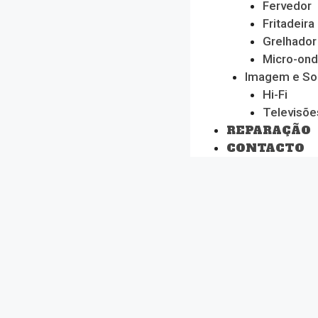
Fervedor
Fritadeira
Grelhador
Micro-on
Imagem e S
Hi-Fi
Televisõe
REPARAÇÃO
CONTACTO