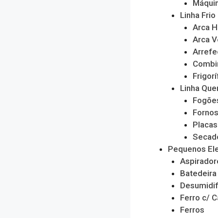
Máquin
Linha Frio
Arca H
Arca V
Arrefe
Combi
Frigorí
Linha Que
Fogõe
Forno
Placas
Secado
Pequenos El
Aspirador
Batedeira
Desumidif
Ferro c/ C
Ferros