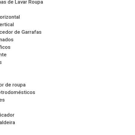
as de Lavar Roupa
orizontal
ertical
cedor de Garrafas
nados
ficos
nte
s
s
r de roupa
etrodomésticos
es
icador
aldeira