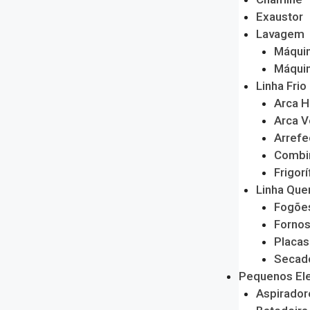
Exaustor
Lavagem
Máquin
Máquin
Linha Frio
Arca H
Arca V
Arrefe
Combi
Frigorí
Linha Que
Fogõe
Forno
Placas
Secado
Pequenos El
Aspirador