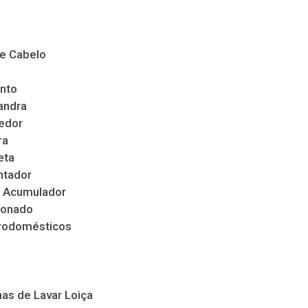
de Cabelo
nto
andra
edor
ra
eta
ntador
 Acumulador
ionado
trodomésticos
as de Lavar Loiça