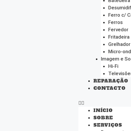
Batedeira
Desumidif
Ferro c/ C
Ferros
Fervedor
Fritadeira
Grelhador
Micro-on
Imagem e S
Hi-Fi
Televisõe
REPARAÇÃO
CONTACTO
INÍCIO
SOBRE
SERVIÇOS