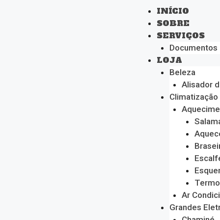
INÍCIO
SOBRE
SERVIÇOS
Documentos
LOJA
Beleza
Alisador 
Climatização
Aquecime
Salam
Aquec
Brasei
Escalf
Esque
Termo
Ar Condic
Grandes Ele
Chaminé