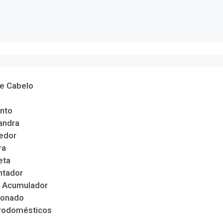
de Cabelo
nto
andra
edor
ra
eta
ntador
 Acumulador
ionado
trodomésticos