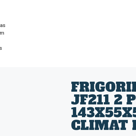
das
om
s
FRIGORI
JF211 2 
143X55X5
CLIMAT 