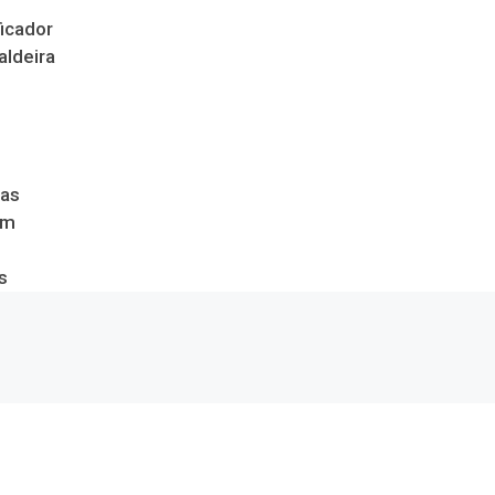
icador
aldeira
das
om
s