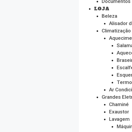
Documentos
LOJA
Beleza
Alisador 
Climatização
Aquecime
Salam
Aquec
Brasei
Escalf
Esque
Termo
Ar Condic
Grandes Ele
Chaminé
Exaustor
Lavagem
Máquin