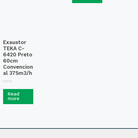
0
d
o
0
u
o
t
u
o
t
f
o
5
f
5
Exaustor
TEKA C-
6420 Preto
60cm
Convencion
al 375m3/h
R
a
Read
t
more
e
d
0
o
u
t
o
f
5