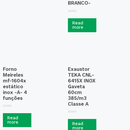
BRANCO-
R
a
Read
t
more
e
d
0
o
u
t
o
f
5
Forno
Exaustor
Meireles
TEKA CNL-
mf-1604x
6415X INOX
estático
Gaveta
inox -A- 4
60cm
funções
385/m3
Classe A
R
a
R
Read
t
a
more
Read
e
t
more
d
e