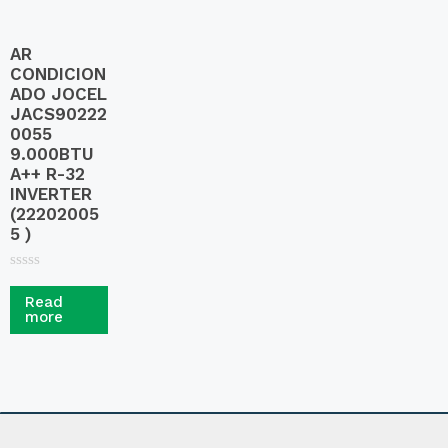
AR
CONDICION
ADO JOCEL
JACS90222
0055
9.000BTU
A++ R-32
INVERTER
(22202005
5 )
R
a
Read
t
more
e
d
0
o
u
t
o
f
5