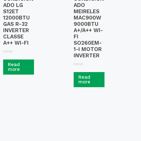
ADO LG
ADO
S12ET
MEIRELES
12000BTU
MAC900W
GAS R-32
9000BTU
INVERTER
A+/A++ WI-
CLASSE
FI
A++ WI-FI
SO260EM-
1-I MOTOR
INVERTER
R
a
Read
t
more
R
e
a
d
Read
t
0
more
e
o
d
u
0
t
o
o
u
f
t
5
o
f
5