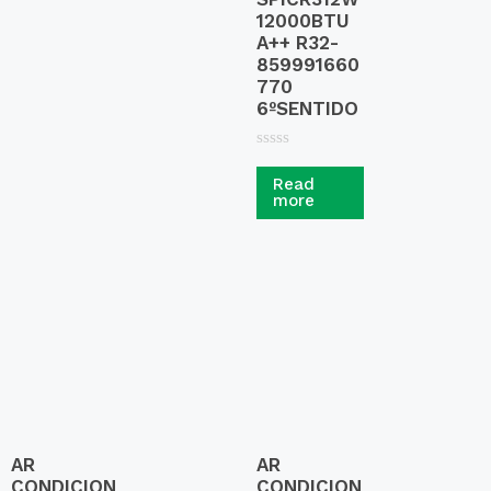
12000BTU
A++ R32-
859991660
770
6ºSENTIDO
R
a
Read
t
more
e
d
0
o
u
t
o
f
5
AR
AR
CONDICION
CONDICION