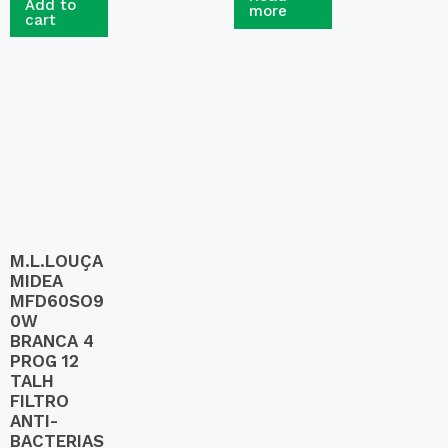
t
Add to
more
d
e
cart
0
d
o
0
u
o
t
u
o
t
f
o
5
f
5
M.L.LOUÇA
MIDEA
MFD60SO9
0W
BRANCA 4
PROG 12
TALH
FILTRO
ANTI-
BACTERIAS