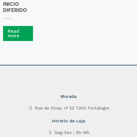
INICIO
DIFERIDO
R
a
Read
t
more
e
d
0
o
u
t
o
f
5
Morada
Rua de Elvas, nº 52 7300 Portalegre
Horário de Loja
Seg-Sex : 9h-18h