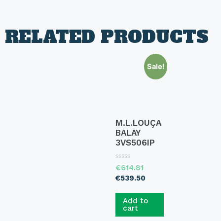
RELATED PRODUCTS
Sale!
M.L.LOUÇA
BALAY
3VS506IP
R
€
614.81
a
€
539.50
t
e
d
Add to
0
o
cart
u