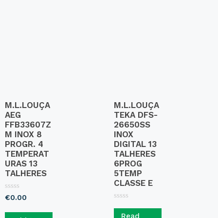
t
o
f
5
M.L.LOUÇA
M.L.LOUÇA
AEG
TEKA DFS-
FFB33607Z
26650SS
M INOX 8
INOX
PROGR. 4
DIGITAL 13
TEMPERAT
TALHERES
URAS 13
6PROG
TALHERES
5TEMP
CLASSE E
R
€
0.00
a
R
t
a
Read
e