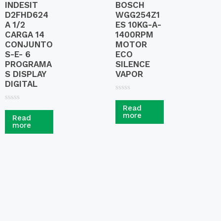
INDESIT
BOSCH
D2FHD624
WGG254Z1
A 1/2
ES 10KG-A-
CARGA 14
1400RPM
CONJUNTO
MOTOR
S-E- 6
ECO
PROGRAMA
SILENCE
S DISPLAY
VAPOR
DIGITAL
R
a
R
Read
t
a
more
Read
e
t
more
d
e
0
d
o
0
u
o
t
u
o
t
f
o
5
f
5