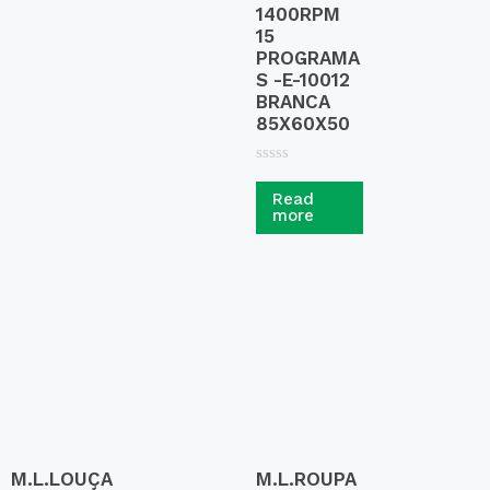
1400RPM
15
PROGRAMA
S -E-10012
BRANCA
85X60X50
R
a
Read
t
more
e
d
0
o
u
t
o
f
5
M.L.LOUÇA
M.L.ROUPA