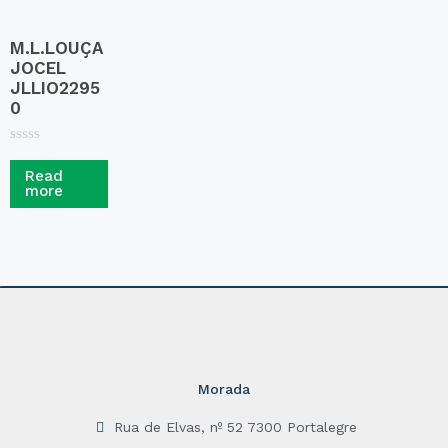
M.L.LOUÇA
JOCEL
JLLIO2295
0
R
a
Read
t
more
e
d
0
o
u
t
o
f
5
Morada
Rua de Elvas, nº 52 7300 Portalegre