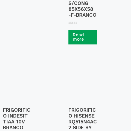
S/CONG
85X56X58
-F-BRANCO
R
a
Read
t
more
e
d
0
o
u
t
o
f
5
FRIGORIFIC
FRIGORIFIC
O INDESIT
O HISENSE
TIAA-10V
RQ515N4AC
BRANCO
2 SIDE BY