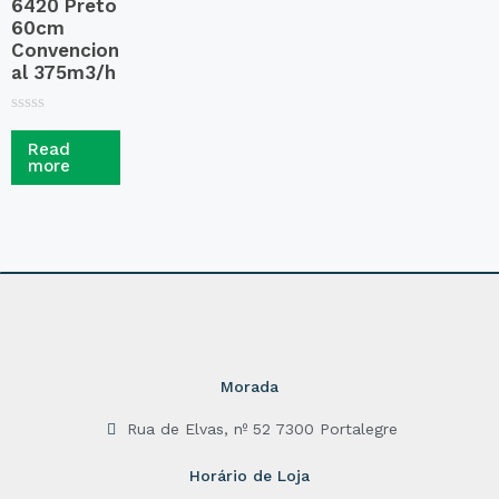
6420 Preto
60cm
Convencion
al 375m3/h
R
a
Read
t
more
e
d
0
o
u
t
o
f
5
Morada
Rua de Elvas, nº 52 7300 Portalegre
Horário de Loja