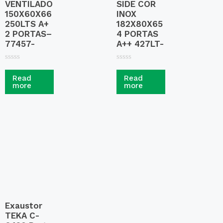
VENTILADO
SIDE COR
150X60X66
INOX
250LTS A+
182X80X65
2 PORTAS–
4 PORTAS
77457-
A++ 427LT-
R
R
a
a
Read
Read
t
t
more
more
e
e
d
d
0
0
o
o
u
u
t
t
o
o
f
f
5
5
Exaustor
TEKA C-