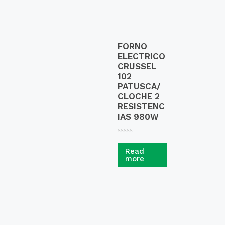
FORNO
ELECTRICO
CRUSSEL
102
PATUSCA/
CLOCHE 2
RESISTENC
IAS 980W
R
a
Read
t
more
e
d
0
o
u
t
o
f
5