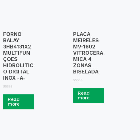
FORNO
PLACA
BALAY
MEIRELES
3HB4131X2
MV-1602
MULTIFUN
VITROCERA
ÇOES
MICA 4
HIDROLITIC
ZONAS
O DIGITAL
BISELADA
INOX -A-
R
a
R
Read
t
a
more
Read
e
t
more
d
e
0
d
o
0
u
o
t
u
o
t
f
o
5
f