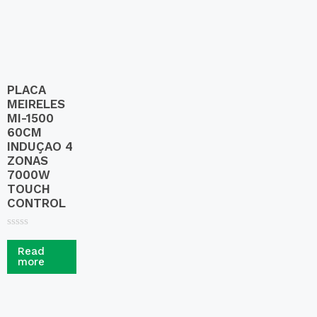
5
PLACA
MEIRELES
MI-1500
60CM
INDUÇAO 4
ZONAS
7000W
TOUCH
CONTROL
R
a
Read
t
more
e
d
0
o
u
t