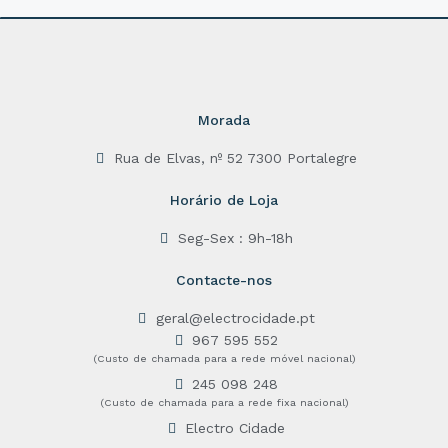
o
f
5
Morada
Rua de Elvas, nº 52 7300 Portalegre
Horário de Loja
Seg-Sex : 9h-18h
Contacte-nos
geral@electrocidade.pt
967 595 552
(Custo de chamada para a rede móvel nacional)
245 098 248
(Custo de chamada para a rede fixa nacional)
Electro Cidade