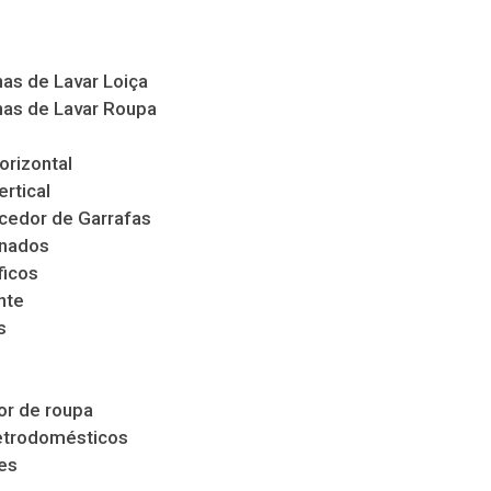
as de Lavar Loiça
as de Lavar Roupa
orizontal
ertical
cedor de Garrafas
nados
ficos
nte
s
s
r de roupa
etrodomésticos
es