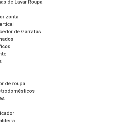
as de Lavar Roupa
orizontal
ertical
cedor de Garrafas
nados
ficos
nte
s
s
r de roupa
etrodomésticos
es
icador
aldeira