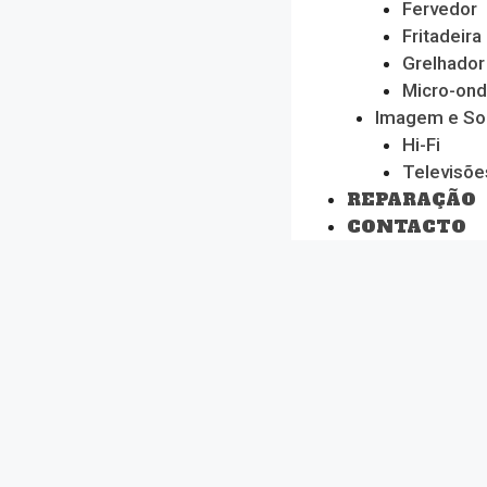
Fervedor
Fritadeira
Grelhador
Micro-on
Imagem e S
Hi-Fi
Televisõe
REPARAÇÃO
CONTACTO