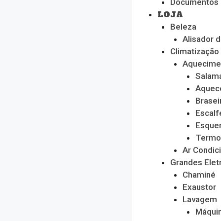
Documentos
LOJA
Beleza
Alisador 
Climatização
Aquecime
Salam
Aquec
Brasei
Escalf
Esque
Termo
Ar Condic
Grandes Ele
Chaminé
Exaustor
Lavagem
Máquin