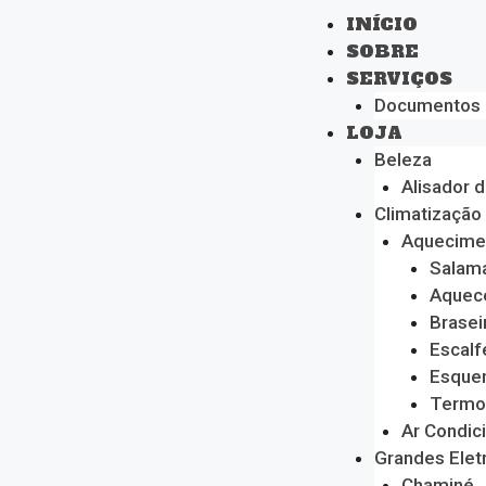
INÍCIO
SOBRE
SERVIÇOS
Documentos
LOJA
Beleza
Alisador 
Climatização
Aquecime
Salam
Aquec
Brasei
Escalf
Esque
Termo
Ar Condic
Grandes Ele
Chaminé