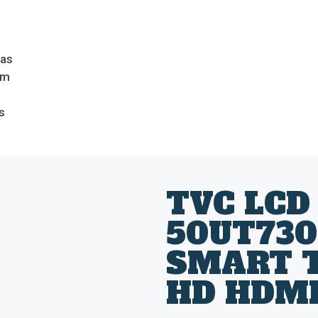
das
om
s
TVC LCD
50UT730
SMART T
HD HDMI