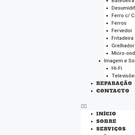
Batedeira
Desumidif
Ferro c/ C
Ferros
Fervedor
Fritadeira
Grelhador
Micro-on
Imagem e S
Hi-Fi
Televisõe
REPARAÇÃO
CONTACTO
INÍCIO
SOBRE
SERVIÇOS