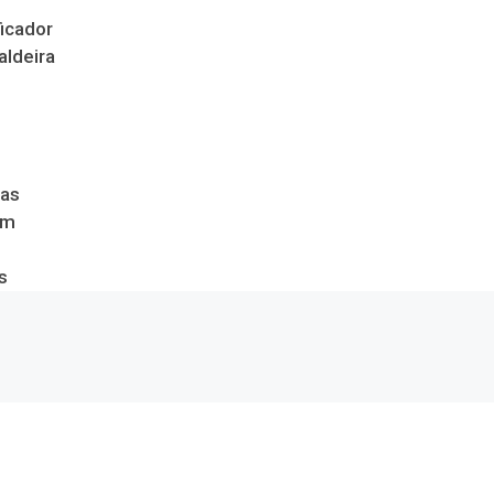
icador
aldeira
das
om
s