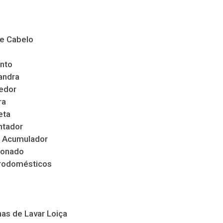
de Cabelo
nto
andra
edor
ra
eta
ntador
 Acumulador
ionado
trodomésticos
as de Lavar Loiça