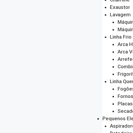
Exaustor
Lavagem
Máquin
Máquin
Linha Frio
Arca H
Arca V
Arrefe
Combi
Frigorí
Linha Que
Fogõe
Forno
Placas
Secado
Pequenos El
Aspirador