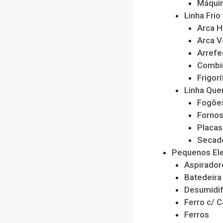
Máquin
Linha Frio
Arca H
Arca V
Arrefe
Combi
Frigorí
Linha Que
Fogõe
Forno
Placas
Secado
Pequenos El
Aspirador
Batedeira
Desumidif
Ferro c/ C
Ferros