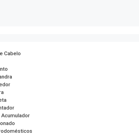
de Cabelo
nto
andra
edor
ra
eta
ntador
 Acumulador
ionado
trodomésticos