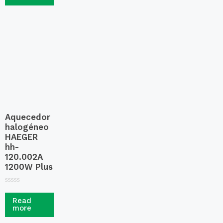
o
u
t
o
f
5
Aquecedor
halogéneo
HAEGER
hh-
120.002A
1200W Plus
R
a
Read
t
more
e
d