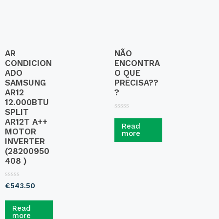
AR
NÃO
CONDICION
ENCONTRA
ADO
O QUE
SAMSUNG
PRECISA??
AR12
?
12.000BTU
SPLIT
R
AR12T A++
a
Read
t
MOTOR
more
e
INVERTER
d
0
(28200950
o
408 )
u
t
o
R
f
€
543.50
a
5
t
e
Read
d
more
0