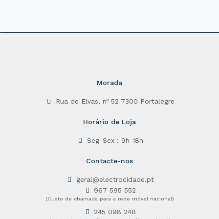
0
o
u
t
o
f
5
Morada
Rua de Elvas, nº 52 7300 Portalegre
Horário de Loja
Seg-Sex : 9h-18h
Contacte-nos
geral@electrocidade.pt
967 595 552
(Custo de chamada para a rede móvel nacional)
245 098 248