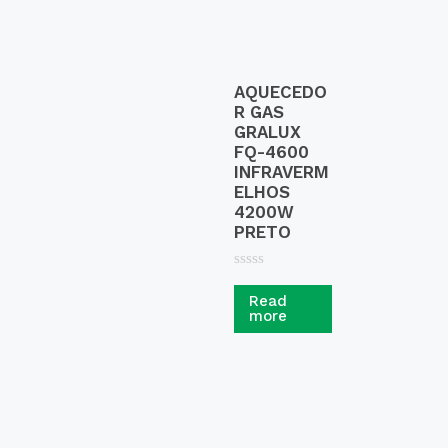
AQUECEDO
R GAS
GRALUX
FQ-4600
INFRAVERM
ELHOS
4200W
PRETO
R
a
Read
t
more
e
d
0
o
u
t
o
f
5