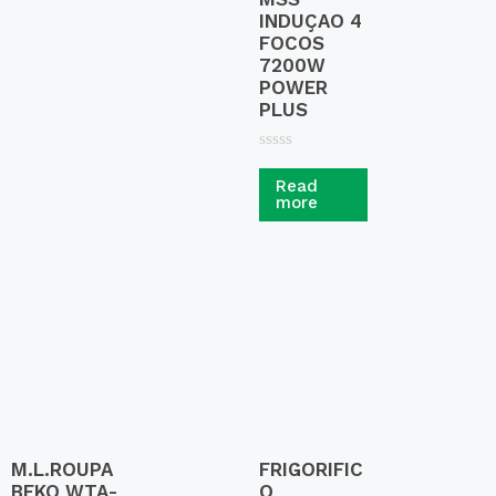
INDUÇAO 4
FOCOS
7200W
POWER
PLUS
R
a
Read
t
more
e
d
0
o
u
t
o
f
5
M.L.ROUPA
FRIGORIFIC
BEKO WTA-
O