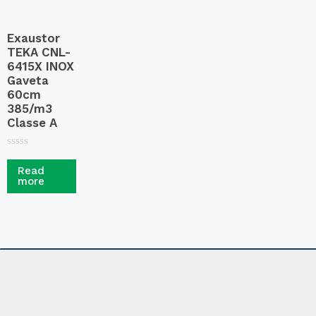
Exaustor
TEKA CNL-
6415X INOX
Gaveta
60cm
385/m3
Classe A
R
a
Read
t
more
e
d
0
o
u
t
o
f
5