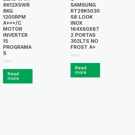
8612XSWR
SAMSUNG
8KG
RT29K5030
1200RPM
S8 LOOK
A+++/C
INOX
MOTOR
164X60X67
INVERTER
2 PORTAS
15
302LTS NO
PROGRAMA
FROST A+
S
R
a
R
Read
t
a
more
Read
e
t
more
d
e
0
d
o
0
u
o
t
u
o
t
f
o
5
f
5