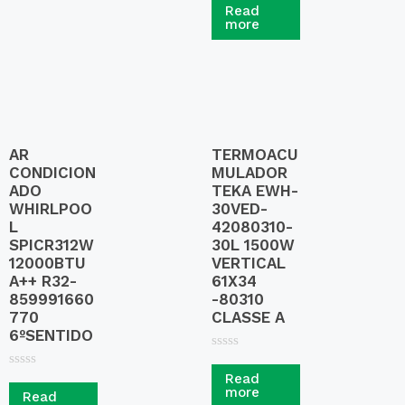
a
Read
t
more
e
d
0
o
u
t
o
f
5
AR
TERMOACU
CONDICION
MULADOR
ADO
TEKA EWH-
WHIRLPOO
30VED-
L
42080310-
SPICR312W
30L 1500W
12000BTU
VERTICAL
A++ R32-
61X34
859991660
-80310
770
CLASSE A
6ºSENTIDO
R
a
R
Read
t
a
more
Read
e
t