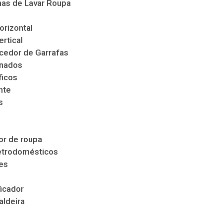
as de Lavar Roupa
orizontal
ertical
cedor de Garrafas
nados
ficos
nte
s
s
r de roupa
etrodomésticos
es
icador
aldeira