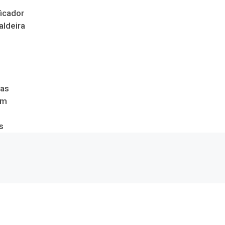
icador
aldeira
das
om
s