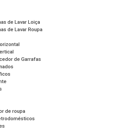
as de Lavar Loiça
as de Lavar Roupa
orizontal
ertical
cedor de Garrafas
nados
ficos
nte
s
s
r de roupa
etrodomésticos
es