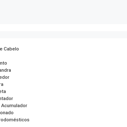
de Cabelo
nto
andra
edor
ra
eta
ntador
 Acumulador
ionado
trodomésticos