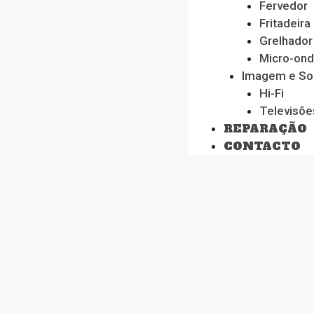
Fervedor
Fritadeira
Grelhador
Micro-on
Imagem e S
Hi-Fi
Televisõe
REPARAÇÃO
CONTACTO