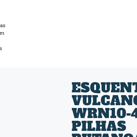
das
om
s
ESQUEN
VULCAN
WRN10-4
PILHAS