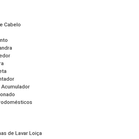
de Cabelo
nto
andra
edor
ra
eta
ntador
 Acumulador
ionado
trodomésticos
as de Lavar Loiça