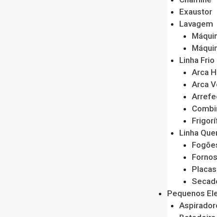
Exaustor
Lavagem
Máquin
Máquin
Linha Frio
Arca H
Arca V
Arrefe
Combi
Frigorí
Linha Que
Fogõe
Forno
Placas
Secado
Pequenos El
Aspirador