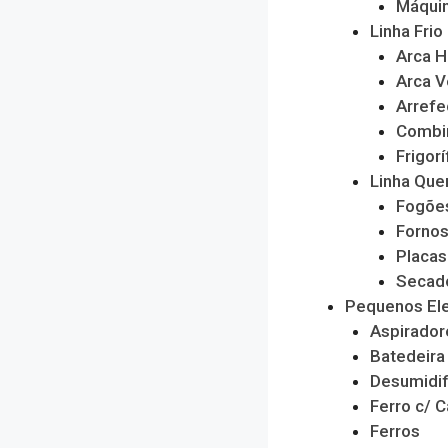
Máquin
Linha Frio
Arca H
Arca V
Arrefe
Combi
Frigorí
Linha Que
Fogõe
Forno
Placas
Secado
Pequenos El
Aspirador
Batedeira
Desumidif
Ferro c/ C
Ferros