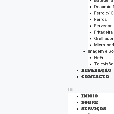
Batedeira
Desumidif
Ferro c/ C
Ferros
Fervedor
Fritadeira
Grelhador
Micro-on
Imagem e S
Hi-Fi
Televisõe
REPARAÇÃO
CONTACTO
INÍCIO
SOBRE
SERVIÇOS