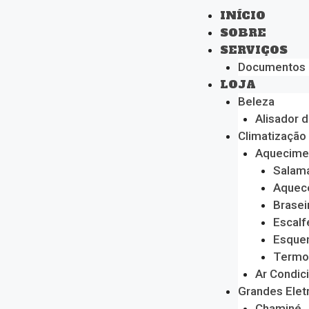
INÍCIO
SOBRE
SERVIÇOS
Documentos
LOJA
Beleza
Alisador 
Climatização
Aquecime
Salam
Aquec
Brasei
Escalf
Esque
Termo
Ar Condic
Grandes Ele
Chaminé