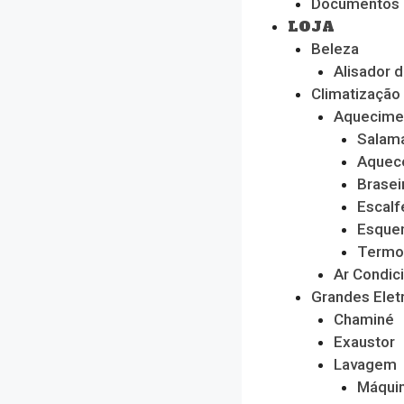
Documentos
LOJA
Beleza
Alisador 
Climatização
Aquecime
Salam
Aquec
Brasei
Escalf
Esque
Termo
Ar Condic
Grandes Ele
Chaminé
Exaustor
Lavagem
Máquin