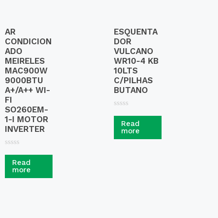
AR
ESQUENTA
CONDICION
DOR
ADO
VULCANO
MEIRELES
WR10-4 KB
MAC900W
10LTS
9000BTU
C/PILHAS
A+/A++ WI-
BUTANO
FI
SO260EM-
R
1-I MOTOR
a
Read
t
INVERTER
more
e
d
0
R
o
a
u
Read
t
t
more
e
o
d
f
0
5
o
u
t
o