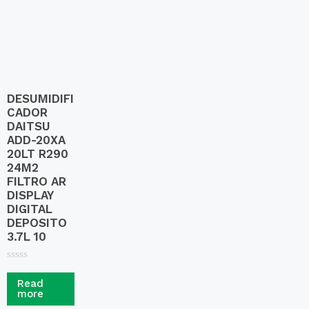
f
5
DESUMIDIFI
CADOR
DAITSU
ADD-20XA
20LT R290
24M2
FILTRO AR
DISPLAY
DIGITAL
DEPOSITO
3.7L 10
R
a
Read
t
more
e
d