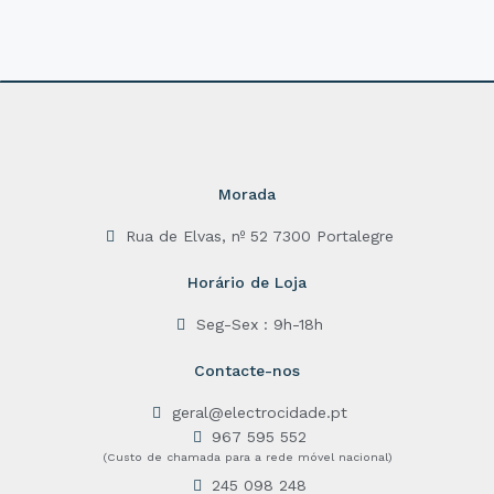
0
o
u
t
o
f
5
Morada
Rua de Elvas, nº 52 7300 Portalegre
Horário de Loja
Seg-Sex : 9h-18h
Contacte-nos
geral@electrocidade.pt
967 595 552
(Custo de chamada para a rede móvel nacional)
245 098 248