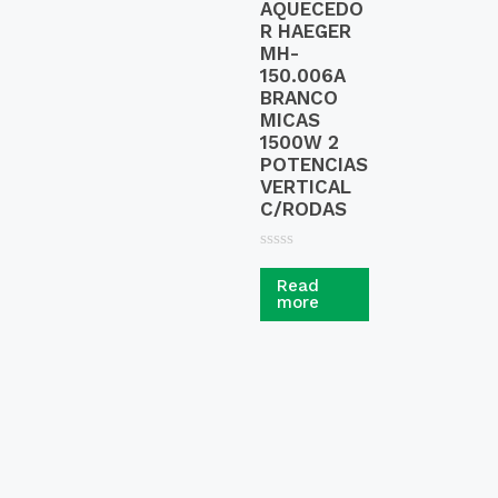
AQUECEDO
R HAEGER
MH-
150.006A
BRANCO
MICAS
1500W 2
POTENCIAS
VERTICAL
C/RODAS
R
a
Read
t
more
e
d
0
o
u
t
o
f
5