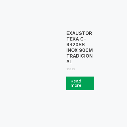
EXAUSTOR
TEKA C-
9420SS
INOX 90CM
TRADICION
AL
R
a
Read
t
more
e
d
0
o
u
t
o
f
5