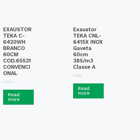
EXAUSTOR
Exaustor
TEKA C-
TEKA CNL-
6420WH
6415X INOX
BRANCO
Gaveta
60CM
60cm
COD.65531
385/m3
CONVENCI
Classe A
ONAL
R
a
R
Read
t
a
more
Read
e
t
more
d
e
0
d
o
0
u
o
t
u
o
t
f
o
5
f
5