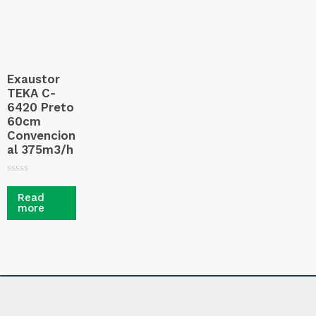
Exaustor
TEKA C-
6420 Preto
60cm
Convencion
al 375m3/h
R
a
Read
t
more
e
d
0
o
u
t
o
f
5