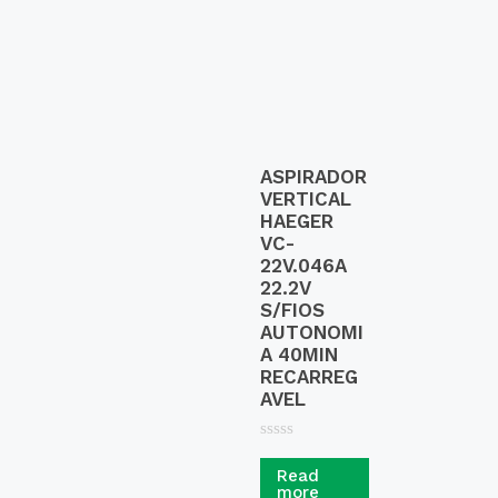
ASPIRADOR
VERTICAL
HAEGER
VC-
22V.046A
22.2V
S/FIOS
AUTONOMI
A 40MIN
RECARREG
AVEL
R
a
Read
t
more