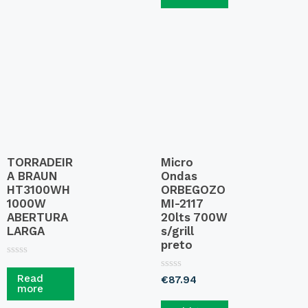
e
d
0
o
u
t
o
f
5
TORRADEIR
Micro
A BRAUN
Ondas
HT3100WH
ORBEGOZO
1000W
MI-2117
ABERTURA
20lts 700W
LARGA
s/grill
preto
R
a
R
Read
€
87.94
t
a
more
e
t
d
e