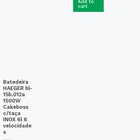
Add to
0
d
cart
o
0
u
o
t
u
o
t
f
o
5
f
5
Batedeira
HAEGER bl-
15b.012a
1500W
Cakeboss
c/taça
INOX 6l 6
velocidade
s