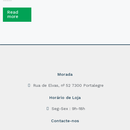
R
a
Read
t
more
e
d
0
o
u
t
o
f
5
Morada
Rua de Elvas, nº 52 7300 Portalegre
Horário de Loja
Seg-Sex : 9h-18h
Contacte-nos