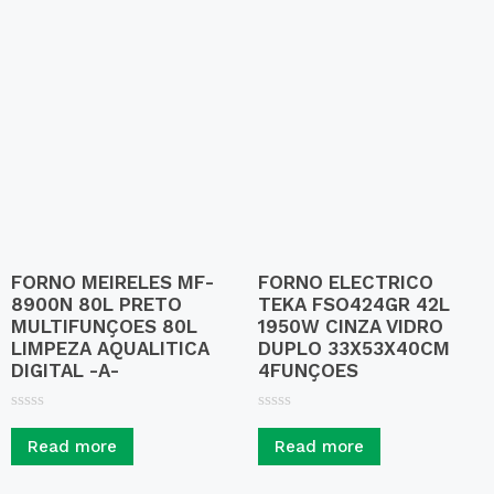
FORNO MEIRELES MF-
FORNO ELECTRICO
8900N 80L PRETO
TEKA FSO424GR 42L
MULTIFUNÇOES 80L
1950W CINZA VIDRO
LIMPEZA AQUALITICA
DUPLO 33X53X40CM
DIGITAL -A-
4FUNÇOES
R
R
a
a
Read more
Read more
t
t
e
e
d
d