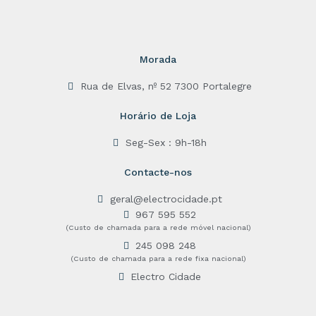
0
f
o
5
u
t
o
f
Morada
5
Rua de Elvas, nº 52 7300 Portalegre
Horário de Loja
Seg-Sex : 9h-18h
Contacte-nos
geral@electrocidade.pt
967 595 552
(Custo de chamada para a rede móvel nacional)
245 098 248
(Custo de chamada para a rede fixa nacional)
Electro Cidade