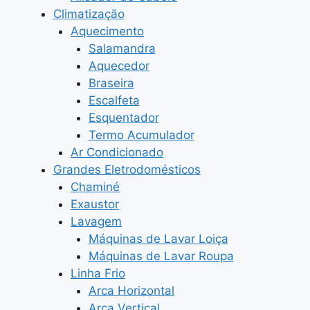
Climatização
Aquecimento
Salamandra
Aquecedor
Braseira
Escalfeta
Esquentador
Termo Acumulador
Ar Condicionado
Grandes Eletrodomésticos
Chaminé
Exaustor
Lavagem
Máquinas de Lavar Loiça
Máquinas de Lavar Roupa
Linha Frio
Arca Horizontal
Arca Vertical