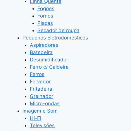
Linha Quente
Fogões
Fornos
Placas
Secador de roupa
Pequenos Eletrodomésticos
Aspiradores
Batedeira
Desumidificador
Ferro c/ Caldeira
Ferros
Fervedor
Fritadeira
Grelhador
Micro-ondas
Imagem e Som
Hi-Fi
Televisões