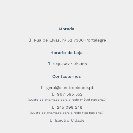
f
5
Morada
Rua de Elvas, nº 52 7300 Portalegre
Horário de Loja
Seg-Sex : 9h-18h
Contacte-nos
geral@electrocidade.pt
967 595 552
(Custo de chamada para a rede móvel nacional)
245 098 248
(Custo de chamada para a rede fixa nacional)
Electro Cidade