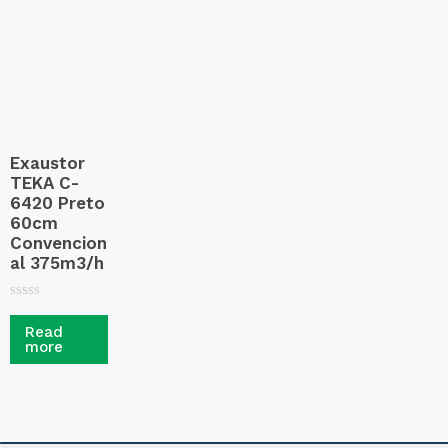
f
o
5
f
5
Exaustor
TEKA C-
6420 Preto
60cm
Convencion
al 375m3/h
R
a
Read
t
more
e
d
0
o
u
t
o