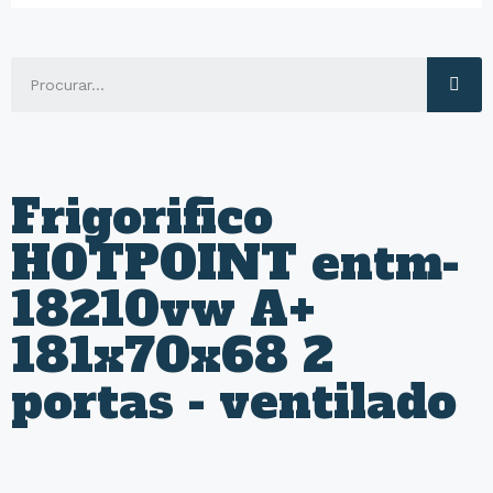
Frigorifico
HOTPOINT entm-
18210vw A+
181x70x68 2
portas - ventilado