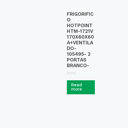
FRIGORIFIC
O
HOTPOINT
HTM-1721V
170X60X60
A+VENTILA
DO-
105495- 2
PORTAS
BRANCO-
R
a
Read
t
more
e
d
0
o
u
t
o
f
5