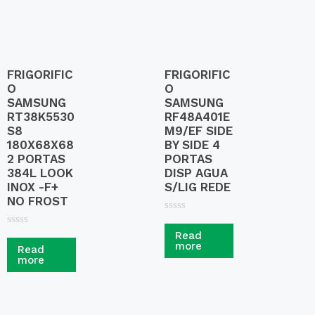
FRIGORIFIC
FRIGORIFIC
O
O
SAMSUNG
SAMSUNG
RT38K5530
RF48A401E
S8
M9/EF SIDE
180X68X68
BY SIDE 4
2 PORTAS
PORTAS
384L LOOK
DISP AGUA
INOX -F+
S/LIG REDE
NO FROST
R
a
R
Read
t
a
more
Read
e
t
more
d
e
0
d
o
0
u
o
t
u
o
t