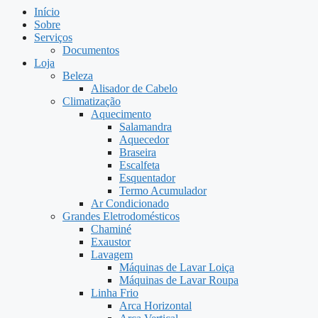
Início
Sobre
Serviços
Documentos
Loja
Beleza
Alisador de Cabelo
Climatização
Aquecimento
Salamandra
Aquecedor
Braseira
Escalfeta
Esquentador
Termo Acumulador
Ar Condicionado
Grandes Eletrodomésticos
Chaminé
Exaustor
Lavagem
Máquinas de Lavar Loiça
Máquinas de Lavar Roupa
Linha Frio
Arca Horizontal