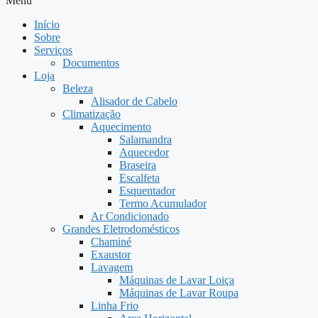
Menu
Início
Sobre
Serviços
Documentos
Loja
Beleza
Alisador de Cabelo
Climatização
Aquecimento
Salamandra
Aquecedor
Braseira
Escalfeta
Esquentador
Termo Acumulador
Ar Condicionado
Grandes Eletrodomésticos
Chaminé
Exaustor
Lavagem
Máquinas de Lavar Loiça
Máquinas de Lavar Roupa
Linha Frio