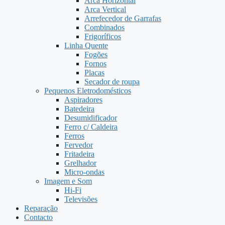
Arca Horizontal
Arca Vertical
Arrefecedor de Garrafas
Combinados
Frigoríficos
Linha Quente
Fogões
Fornos
Placas
Secador de roupa
Pequenos Eletrodomésticos
Aspiradores
Batedeira
Desumidificador
Ferro c/ Caldeira
Ferros
Fervedor
Fritadeira
Grelhador
Micro-ondas
Imagem e Som
Hi-Fi
Televisões
Reparação
Contacto