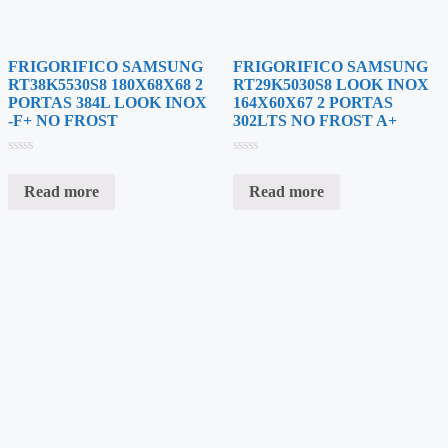
FRIGORIFICO SAMSUNG
FRIGORIFICO SAMSUNG
RT38K5530S8 180X68X68 2
RT29K5030S8 LOOK INOX
PORTAS 384L LOOK INOX
164X60X67 2 PORTAS
-F+ NO FROST
302LTS NO FROST A+
Rated
Rated
0
0
Read more
Read more
out
out
of
of
5
5