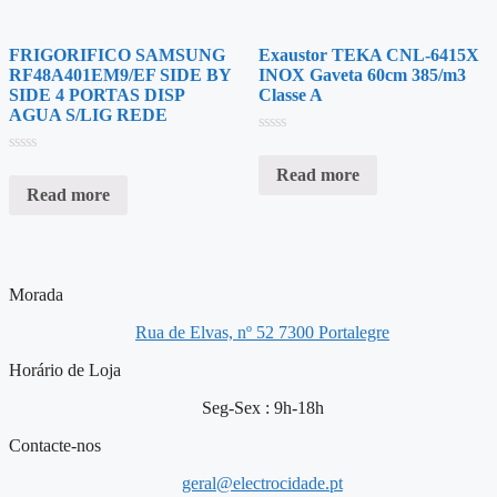
FRIGORIFICO SAMSUNG
Exaustor TEKA CNL-6415X
RF48A401EM9/EF SIDE BY
INOX Gaveta 60cm 385/m3
SIDE 4 PORTAS DISP
Classe A
AGUA S/LIG REDE
Rated
0
Rated
Read more
out
0
of
Read more
out
5
of
5
Morada
Rua de Elvas, nº 52 7300 Portalegre
Horário de Loja
Seg-Sex : 9h-18h
Contacte-nos
geral@electrocidade.pt