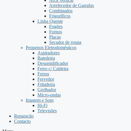
Arca Vertical
Arrefecedor de Garrafas
Combinados
Frigoríficos
Linha Quente
Fogões
Fornos
Placas
Secador de roupa
Pequenos Eletrodomésticos
Aspiradores
Batedeira
Desumidificador
Ferro c/ Caldeira
Ferros
Fervedor
Fritadeira
Grelhador
Micro-ondas
Imagem e Som
Hi-Fi
Televisões
Reparação
Contacto