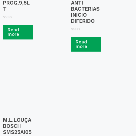
PROG,9,5L
ANTI-
T
BACTERIAS
INICIO
DIFERIDO
R
a
Read
t
more
R
e
a
d
Read
t
0
more
e
o
d
u
0
t
o
o
u
f
t
5
o
f
5
M.L.LOUÇA
BOSCH
SMS25AI05