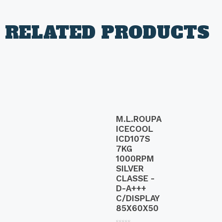
RELATED PRODUCTS
M.L.ROUPA
ICECOOL
ICD107S
7KG
1000RPM
SILVER
CLASSE -
D-A+++
C/DISPLAY
85X60X50