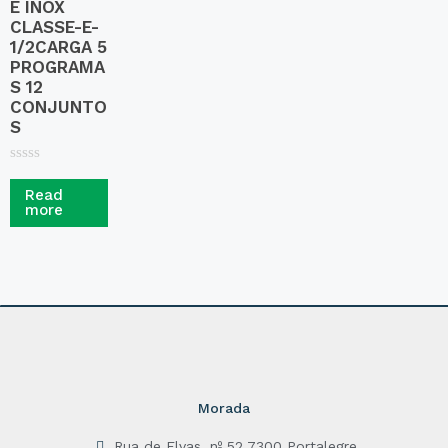
E INOX
CLASSE-E-
1/2CARGA 5
PROGRAMA
S 12
CONJUNTO
S
R
a
Read
t
more
e
d
0
o
u
t
o
f
5
Morada
Rua de Elvas, nº 52 7300 Portalegre