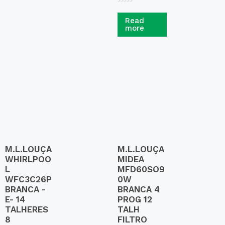
R
a
Read
t
more
e
d
0
o
u
t
o
f
5
M.L.LOUÇA
M.L.LOUÇA
WHIRLPOO
MIDEA
L
MFD60SO9
WFC3C26P
0W
BRANCA -
BRANCA 4
E- 14
PROG 12
TALHERES
TALH
8
FILTRO