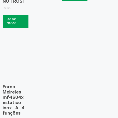
NO FROST
d
0
o
u
R
t
a
Read
o
t
more
f
e
5
d
0
o
u
t
o
f
5
Forno
Meireles
mf-1604x
estático
inox -A- 4
funções