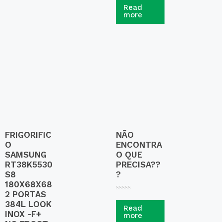
a
Read
t
more
e
d
0
o
u
t
o
f
5
FRIGORIFIC
NÃO
O
ENCONTRA
SAMSUNG
O QUE
RT38K5530
PRECISA??
S8
?
180X68X68
2 PORTAS
R
384L LOOK
a
Read
t
INOX -F+
more
e