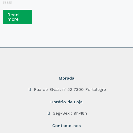
R
a
Read
t
more
e
d
0
o
u
t
o
f
5
Morada
Rua de Elvas, nº 52 7300 Portalegre
Horário de Loja
Seg-Sex : 9h-18h
Contacte-nos