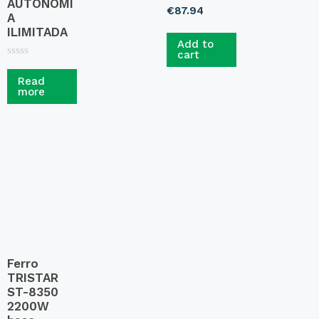
AUTONOMI
R
€
87.94
A
a
t
ILIMITADA
e
Add to
d
cart
0
R
o
a
u
Read
t
t
more
e
o
d
f
0
5
o
u
t
o
f
5
Ferro
TRISTAR
ST-8350
2200W