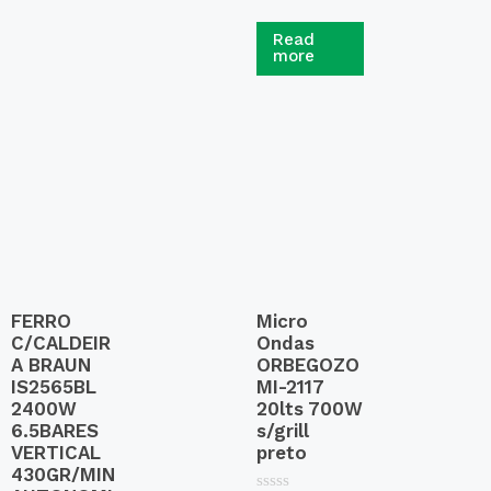
R
a
Read
t
more
e
d
0
o
u
t
o
f
5
FERRO
Micro
C/CALDEIR
Ondas
A BRAUN
ORBEGOZO
IS2565BL
MI-2117
2400W
20lts 700W
6.5BARES
s/grill
VERTICAL
preto
430GR/MIN