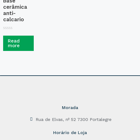
base
cerâmica
anti-
calcario
R
a
Read
t
more
e
d
0
o
u
t
o
f
5
Morada
Rua de Elvas, nº 52 7300 Portalegre
Horário de Loja