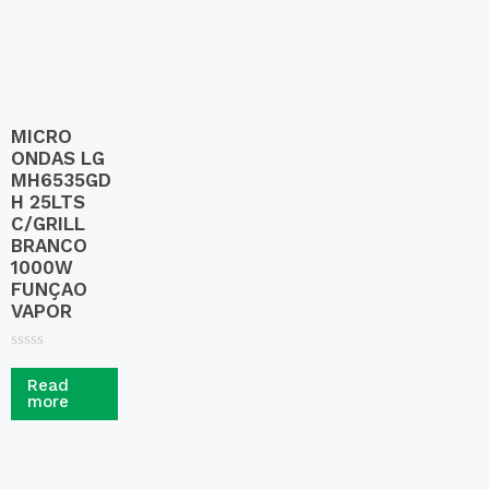
5
MICRO
ONDAS LG
MH6535GD
H 25LTS
C/GRILL
BRANCO
1000W
FUNÇAO
VAPOR
R
a
Read
t
more
e
d
0
o
u
t