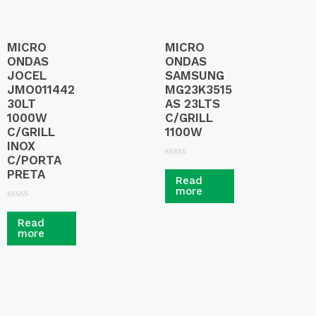
MICRO
MICRO
ONDAS
ONDAS
JOCEL
SAMSUNG
JMO011442
MG23K3515
30LT
AS 23LTS
1000W
C/GRILL
C/GRILL
1100W
INOX
C/PORTA
R
PRETA
a
Read
t
more
e
d
R
0
a
Read
o
t
more
u
e
t
d
o
0
f
o
5
u
t
o
f