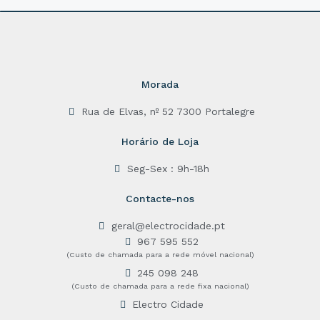
o
f
5
Morada
Rua de Elvas, nº 52 7300 Portalegre
Horário de Loja
Seg-Sex : 9h-18h
Contacte-nos
geral@electrocidade.pt
967 595 552
(Custo de chamada para a rede móvel nacional)
245 098 248
(Custo de chamada para a rede fixa nacional)
Electro Cidade