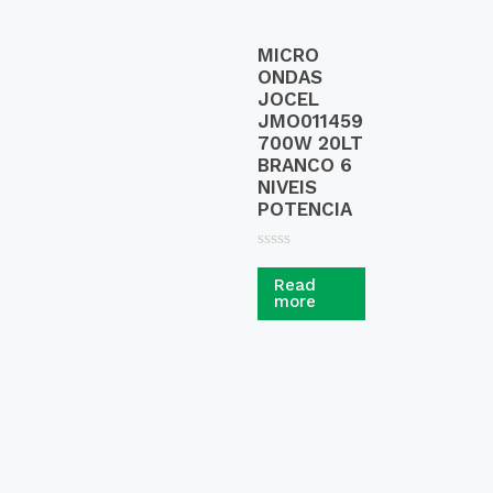
MICRO
ONDAS
JOCEL
JMO011459
700W 20LT
BRANCO 6
NIVEIS
POTENCIA
R
a
Read
t
more
e
d
0
o
u
t
o
f
5