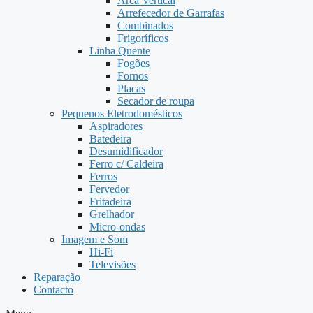
Arca Vertical
Arrefecedor de Garrafas
Combinados
Frigoríficos
Linha Quente
Fogões
Fornos
Placas
Secador de roupa
Pequenos Eletrodomésticos
Aspiradores
Batedeira
Desumidificador
Ferro c/ Caldeira
Ferros
Fervedor
Fritadeira
Grelhador
Micro-ondas
Imagem e Som
Hi-Fi
Televisões
Reparação
Contacto