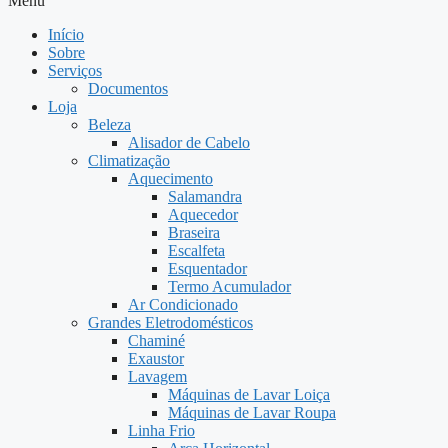
Menu
Início
Sobre
Serviços
Documentos
Loja
Beleza
Alisador de Cabelo
Climatização
Aquecimento
Salamandra
Aquecedor
Braseira
Escalfeta
Esquentador
Termo Acumulador
Ar Condicionado
Grandes Eletrodomésticos
Chaminé
Exaustor
Lavagem
Máquinas de Lavar Loiça
Máquinas de Lavar Roupa
Linha Frio