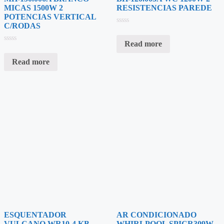
MICAS 1500W 2
RESISTENCIAS PAREDE
POTENCIAS VERTICAL
C/RODAS
Rated
0
Read more
out
Rated
of
0
5
Read more
out
of
5
ESQUENTADOR
AR CONDICIONADO
VULCANO WR10-4 KB
WHIRLPOOL SPICR309W