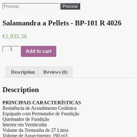
Procurar
Salamandra a Pellets - BP-101 R 4026
€
1,935.56
Salamandra
Add to cart
a
Pellets
-
BP-
Description
Reviews (0)
101
R
4026
Description
quantity
PRINCIPAIS CARACTERÍSTICAS
Resistência de Acendimento Cerâmica
Equipado com Permutador de Fundição
Queimador de Fundição
Interior em Vermiculita
Volume da Tremonha de 27 Litros
Volume de Aquecimento: 190 m3