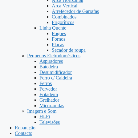
Arca Horizontal
Arca Vertical
Arrefecedor de Garrafas
Combinados
Frigoríficos
Linha Quente
Fogões
Fornos
Placas
Secador de roupa
Pequenos Eletrodomésticos
Aspiradores
Batedeira
Desumidificador
Ferro c/ Caldeira
Ferros
Fervedor
Fritadeira
Grelhador
Micro-ondas
Imagem e Som
Hi-Fi
Televisões
Reparação
Contacto