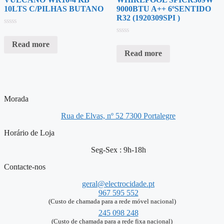
10LTS C/PILHAS BUTANO
9000BTU A++ 6ºSENTIDO
R32 (1920309SPI )
Rated
0
Rated
Read more
out
0
of
Read more
out
5
of
5
Morada
Rua de Elvas, nº 52 7300 Portalegre
Horário de Loja
Seg-Sex : 9h-18h
Contacte-nos
geral@electrocidade.pt
967 595 552
(Custo de chamada para a rede móvel nacional)
245 098 248
(Custo de chamada para a rede fixa nacional)