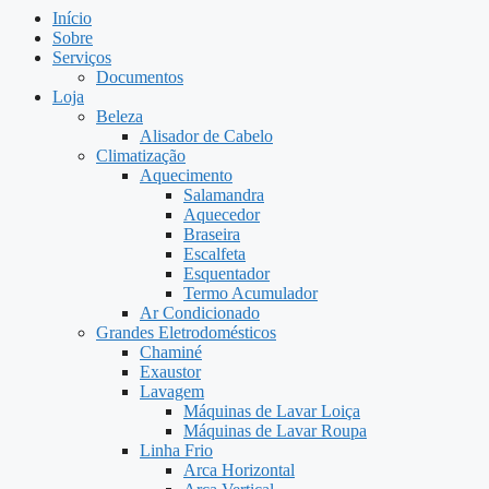
Início
Sobre
Serviços
Documentos
Loja
Beleza
Alisador de Cabelo
Climatização
Aquecimento
Salamandra
Aquecedor
Braseira
Escalfeta
Esquentador
Termo Acumulador
Ar Condicionado
Grandes Eletrodomésticos
Chaminé
Exaustor
Lavagem
Máquinas de Lavar Loiça
Máquinas de Lavar Roupa
Linha Frio
Arca Horizontal