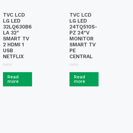
TVC LCD
TVC LCD
LG LED
LG LED
32LQ630B6
24TQ510S-
LA 32″
PZ 24″V
SMART TV
MONITOR
2 HDMI 1
SMART TV
USB
PE
NETFLIX
CENTRAL
R
R
a
a
Read
Read
t
t
more
more
e
e
d
d
0
0
o
o
u
u
t
t
o
o
f
f
5
5