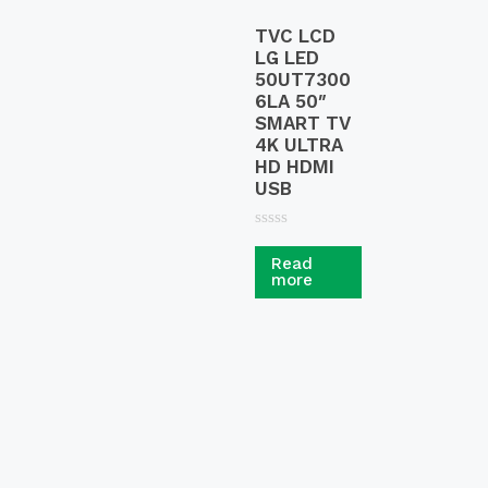
TVC LCD
LG LED
50UT7300
6LA 50″
SMART TV
4K ULTRA
HD HDMI
USB
R
a
Read
t
more
e
d
0
o
u
t
o
f
5