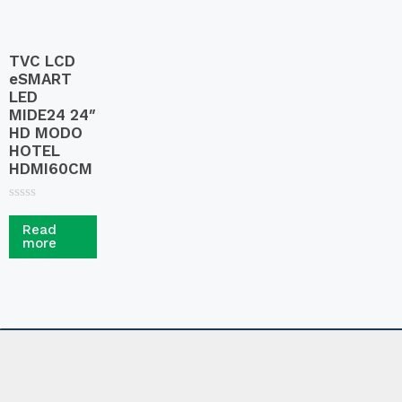
TVC LCD
eSMART
LED
MIDE24 24″
HD MODO
HOTEL
HDMI60CM
R
a
Read
t
more
e
d
0
o
u
t
o
f
5