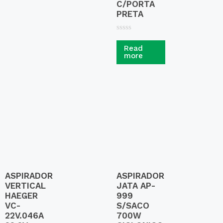
C/PORTA
PRETA
R
a
Read
t
more
e
d
0
o
u
t
o
f
5
ASPIRADOR
ASPIRADOR
VERTICAL
JATA AP-
HAEGER
999
VC-
S/SACO
22V.046A
700W