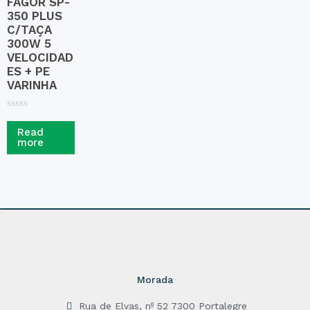
FAGOR SP-
350 PLUS
C/TAÇA
300W 5
VELOCIDAD
ES + PE
VARINHA
R
a
Read
t
more
e
d
0
o
u
t
o
f
5
Morada
Rua de Elvas, nº 52 7300 Portalegre