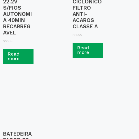
22.2V
CICLONICO
S/FIOS
FILTRO
AUTONOMI
ANTI-
A 40MIN
ACAROS
RECARREG
CLASSE A
AVEL
R
a
R
Read
t
a
more
Read
e
t
more
d
e
0
d
o
0
u
o
t
u
o
t
f
o
5
f
5
BATEDEIRA