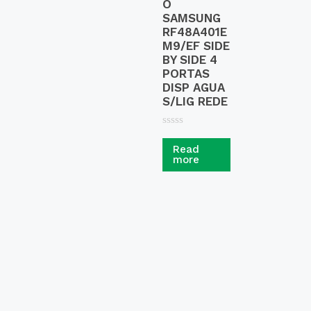
O
SAMSUNG
RF48A401E
M9/EF SIDE
BY SIDE 4
PORTAS
DISP AGUA
S/LIG REDE
R
a
Read
t
more
e
d
0
o
u
t
o
f
5