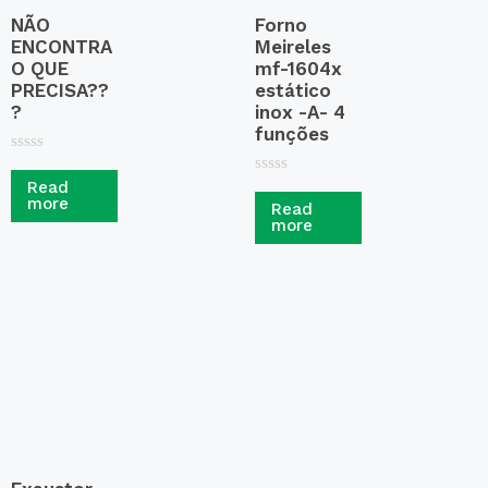
NÃO
Forno
ENCONTRA
Meireles
O QUE
mf-1604x
PRECISA??
estático
?
inox -A- 4
funções
R
a
R
Read
t
a
more
Read
e
t
more
d
e
0
d
o
0
u
o
t
u
o
t
f
o
5
f
5