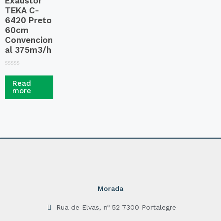
Exaustor
TEKA C-
6420 Preto
60cm
Convencion
al 375m3/h
R
a
Read
t
more
e
d
0
o
u
t
o
f
5
Morada
Rua de Elvas, nº 52 7300 Portalegre