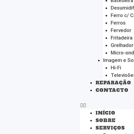
Batedeira
Desumidif
Ferro c/ C
Ferros
Fervedor
Fritadeira
Grelhador
Micro-on
Imagem e S
Hi-Fi
Televisõe
REPARAÇÃO
CONTACTO
INÍCIO
SOBRE
SERVIÇOS