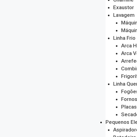
Exaustor
Lavagem
Máquin
Máquin
Linha Frio
Arca H
Arca V
Arrefe
Combi
Frigorí
Linha Que
Fogõe
Forno
Placas
Secado
Pequenos El
Aspirador