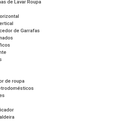
as de Lavar Roupa
orizontal
ertical
cedor de Garrafas
nados
ficos
nte
s
s
r de roupa
etrodomésticos
es
icador
aldeira