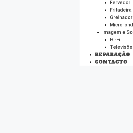
Fervedor
Fritadeira
Grelhador
Micro-on
Imagem e S
Hi-Fi
Televisõe
REPARAÇÃO
CONTACTO