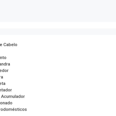
de Cabelo
nto
andra
edor
ra
eta
ntador
 Acumulador
ionado
trodomésticos