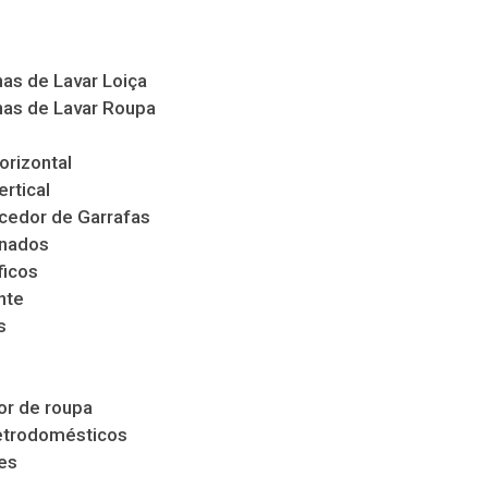
as de Lavar Loiça
as de Lavar Roupa
orizontal
ertical
cedor de Garrafas
nados
ficos
nte
s
s
r de roupa
etrodomésticos
es