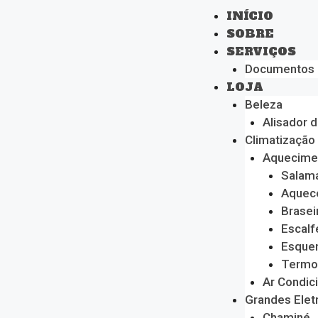
INÍCIO
SOBRE
SERVIÇOS
Documentos
LOJA
Beleza
Alisador 
Climatização
Aquecime
Salam
Aquec
Brasei
Escalf
Esque
Termo
Ar Condic
Grandes Ele
Chaminé