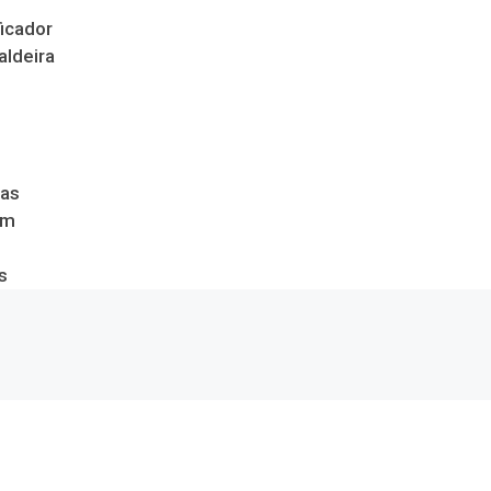
icador
aldeira
das
om
s