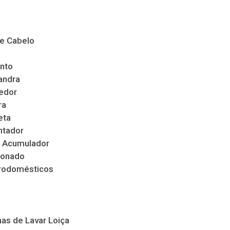
de Cabelo
nto
andra
edor
ra
eta
ntador
 Acumulador
ionado
trodomésticos
as de Lavar Loiça