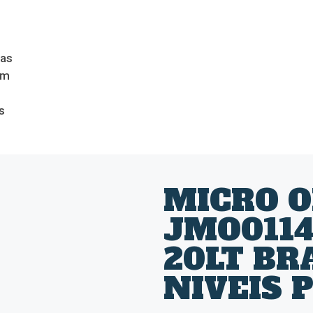
das
om
s
MICRO O
JMO011
20LT BR
NIVEIS 