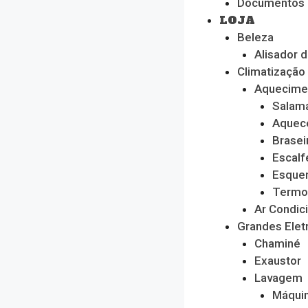
Documentos
LOJA
Beleza
Alisador 
Climatização
Aquecime
Salam
Aquec
Brasei
Escalf
Esque
Termo
Ar Condic
Grandes Ele
Chaminé
Exaustor
Lavagem
Máquin