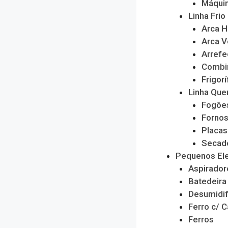
Máquin
Linha Frio
Arca H
Arca V
Arrefe
Combi
Frigorí
Linha Que
Fogõe
Forno
Placas
Secado
Pequenos El
Aspirador
Batedeira
Desumidif
Ferro c/ C
Ferros