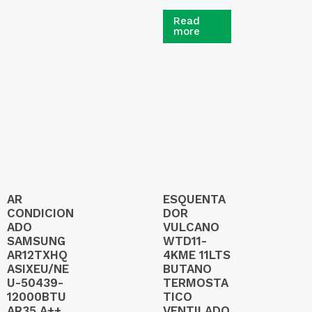
R
a
Read
t
more
e
d
0
o
u
t
o
f
5
AR
ESQUENTA
CONDICION
DOR
ADO
VULCANO
SAMSUNG
WTD11-
AR12TXHQ
4KME 11LTS
ASIXEU/NE
BUTANO
U-50439-
TERMOSTA
12000BTU
TICO
AR35 A++
VENTILADO