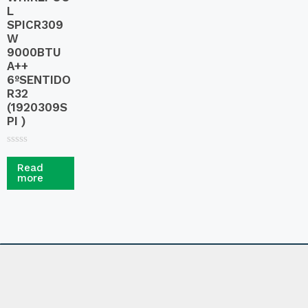
L
SPICR309
W
9000BTU
A++
6ºSENTIDO
R32
(1920309S
PI )
R
a
Read
t
more
e
d
0
o
u
t
o
f
5