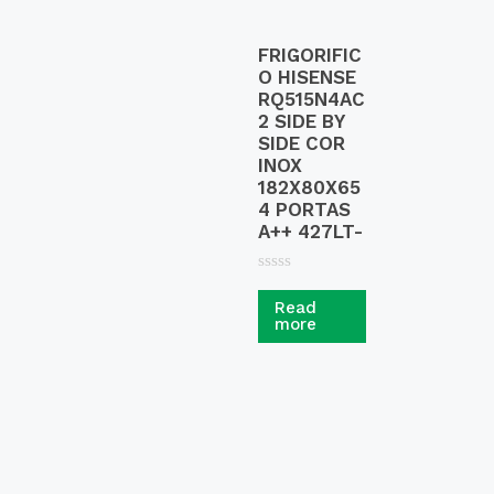
FRIGORIFIC
O HISENSE
RQ515N4AC
2 SIDE BY
SIDE COR
INOX
182X80X65
4 PORTAS
A++ 427LT-
R
a
Read
t
more
e
d
0
o
u
t
o
f
5