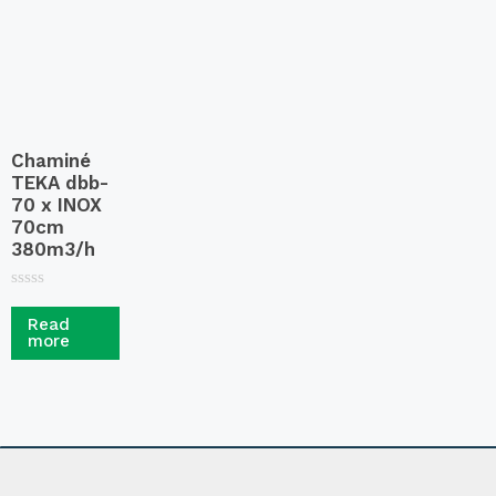
f
5
Chaminé
TEKA dbb-
70 x INOX
70cm
380m3/h
R
a
Read
t
more
e
d
0
o
u
t
o
f
5