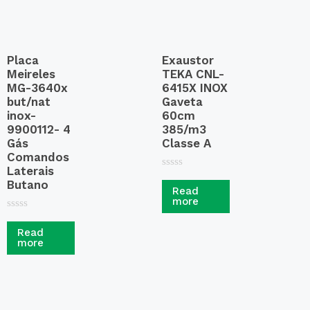
Placa
Exaustor
Meireles
TEKA CNL-
MG-3640x
6415X INOX
but/nat
Gaveta
inox-
60cm
9900112- 4
385/m3
Gás
Classe A
Comandos
Laterais
R
Butano
a
Read
t
more
e
d
R
0
a
Read
o
t
more
u
e
t
d
o
0
f
o
5
u
t
o