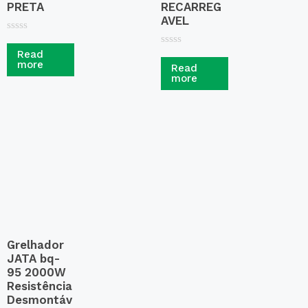
PRETA
RECARREG
AVEL
R
a
R
Read
t
a
more
Read
e
t
more
d
e
0
d
o
0
u
o
t
u
o
t
f
o
5
f
5
Grelhador
JATA bq-
95 2000W
Resistência
Desmontáv