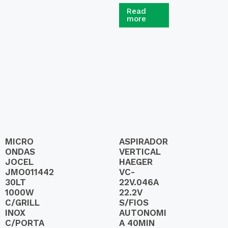
R
a
Read
t
more
e
d
0
o
u
t
o
f
5
MICRO
ASPIRADOR
ONDAS
VERTICAL
JOCEL
HAEGER
JMO011442
VC-
30LT
22V.046A
1000W
22.2V
C/GRILL
S/FIOS
INOX
AUTONOMI
C/PORTA
A 40MIN