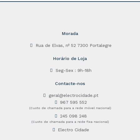
f
5
Morada
Rua de Elvas, nº 52 7300 Portalegre
Horário de Loja
Seg-Sex : 9h-18h
Contacte-nos
geral@electrocidade.pt
967 595 552
(Custo de chamada para a rede móvel nacional)
245 098 248
(Custo de chamada para a rede fixa nacional)
Electro Cidade