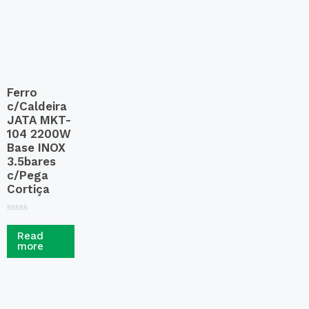
5
Ferro
c/Caldeira
JATA MKT-
104 2200W
Base INOX
3.5bares
c/Pega
Cortiça
R
a
Read
t
more
e
d
0
o
u
t
o