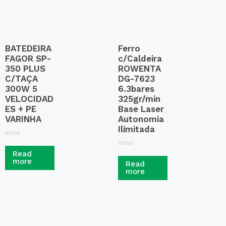
BATEDEIRA
Ferro
FAGOR SP-
c/Caldeira
350 PLUS
ROWENTA
C/TAÇA
DG-7623
300W 5
6.3bares
VELOCIDAD
325gr/min
ES + PE
Base Laser
VARINHA
Autonomia
Ilimitada
R
a
R
Read
t
a
more
Read
e
t
more
d
e
0
d
o
0
u
o
t
u
o
t
f
o
5
f