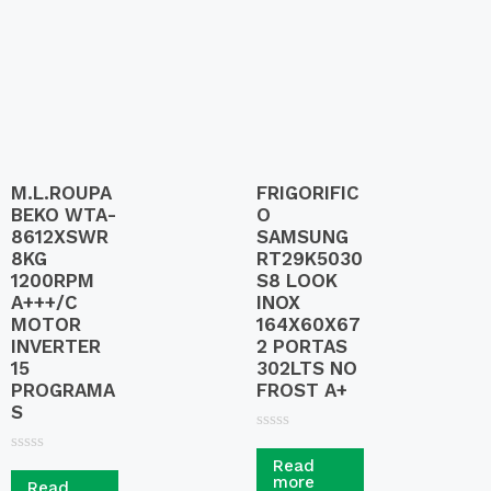
t
o
f
5
M.L.ROUPA
FRIGORIFIC
BEKO WTA-
O
8612XSWR
SAMSUNG
8KG
RT29K5030
1200RPM
S8 LOOK
A+++/C
INOX
MOTOR
164X60X67
INVERTER
2 PORTAS
15
302LTS NO
PROGRAMA
FROST A+
S
R
a
R
Read
t
a
more
Read
e