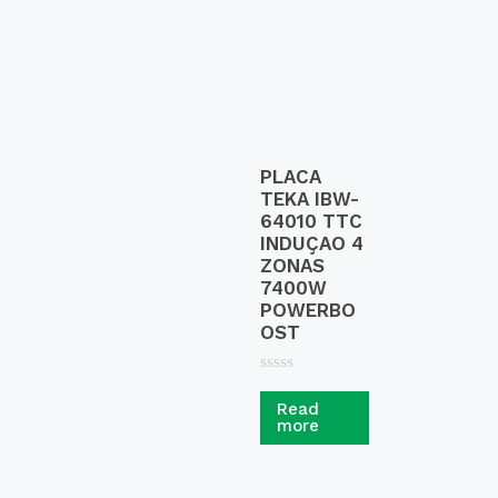
PLACA
TEKA IBW-
64010 TTC
INDUÇAO 4
ZONAS
7400W
POWERBO
OST
R
a
Read
t
more
e
d
0
o
u