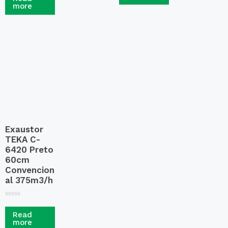
t
more
d
e
0
d
o
0
u
o
t
u
o
t
f
o
5
f
5
Exaustor
TEKA C-
6420 Preto
60cm
Convencion
al 375m3/h
R
a
Read
t
more
e