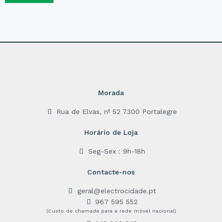
d
0
o
u
t
o
f
5
Morada
Rua de Elvas, nº 52 7300 Portalegre
Horário de Loja
Seg-Sex : 9h-18h
Contacte-nos
geral@electrocidade.pt
967 595 552
(Custo de chamada para a rede móvel nacional)